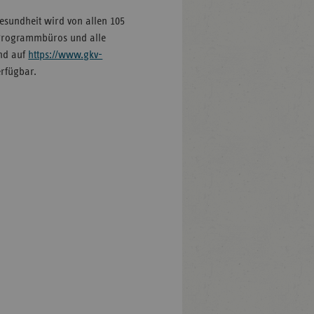
undheit wird von allen 105
 Programmbüros und alle
nd auf
https://www.gkv-
rfügbar.