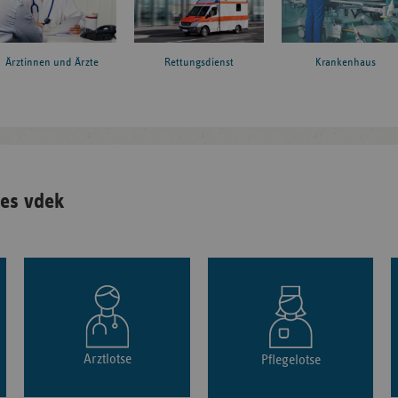
Ärztinnen und Ärzte
Rettungsdienst
Krankenhaus
es vdek
Arztlotse
Pflegelotse