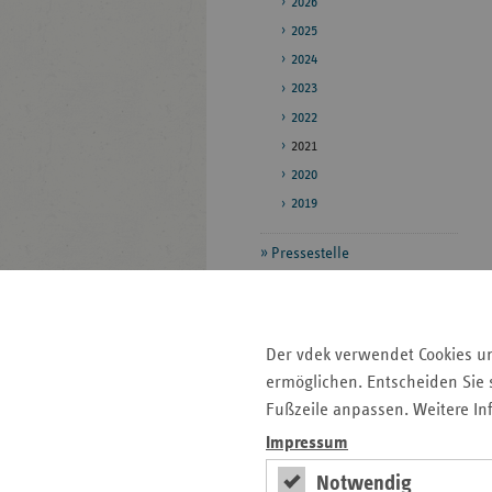
2026
2025
2024
2023
2022
2021
2020
2019
Pressestelle
Bildarchiv
Daten zum
Der vdek verwendet Cookies u
Gesundheitswesen
ermöglichen. Entscheiden Sie s
Veröffentlichungen
Fußzeile anpassen. Weitere In
Impressum
Seitenleiste
Auf einen Blick
Notwendig