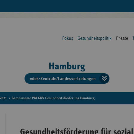
Fokus
Gesundheitspolitik
Presse
Hamburg
vdek-Zentrale/Landesvertretungen
Verba
der
2021
Gemeinsame PM GKV Gesundheitsförderung Hamburg
Ersat
Gesundheitsförderung für sozial
Bun