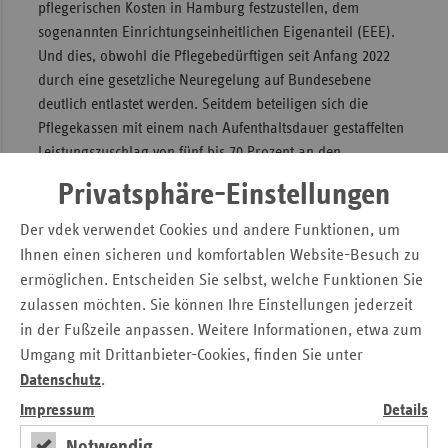
pflegerischen Kosten in Hamburg festzustellen, dem
sogenannten Einrichtungseinheitlichen Eigenanteil (EEE).
Und dies, obwohl die Pflegebedürftigen seit Anfang 2022
durch eine gesetzliche Neuregelung auf Bundesebene
deutlich entlastet werden. Seitdem beteiligen sich die
Pflegekassen mit einem nach Aufenthaltsdauer gestaffelten
Leistungszuschlag von fünf bis 70 Prozent an den
Pflegekosten. Die Entlastung durch den Zuschlag wird für
Privatsphäre-Einstellungen
diejenigen Pflegebedürftigen am stärksten spürbar, die
länger als drei Jahre in einem Hamburger Heim leben.
Der vdek verwendet Cookies und andere Funktionen, um
Ihnen einen sicheren und komfortablen Website-Besuch zu
Tarifpflicht und Personalbemessung
ermöglichen. Entscheiden Sie selbst, welche Funktionen Sie
wichtig, müssen aber finanziert werden
zulassen möchten. Sie können Ihre Einstellungen jederzeit
in der Fußzeile anpassen. Weitere Informationen, etwa zum
Neue Faktoren kommen durch die Einführung eines
Umgang mit Drittanbieter-Cookies, finden Sie unter
bundesweit einheitlichen Personalbemessungsinstruments
Datenschutz
.
ab Juli 2023 und weiter steigende Löhne hinzu. Aus Sicht
Impressum
Details
des vdek sind die Tarifbindung und die neue
Personalbemessung wichtige Instrumente, die aber auch
Notwendig