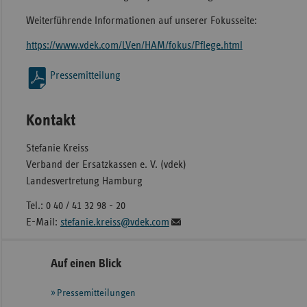
Weiterführende Informationen auf unserer Fokusseite:
https://www.vdek.com/LVen/HAM/fokus/Pflege.html
Pressemitteilung
Kontakt
Stefanie Kreiss
Verband der Ersatzkassen e. V. (vdek)
Landesvertretung Hamburg
Tel.: 0 40 / 41 32 98 - 20
E-Mail:
stefanie.kreiss@vdek.com
Seitennavigation
Seitenleiste
Auf einen Blick
mit
Pressemitteilungen
weiteren