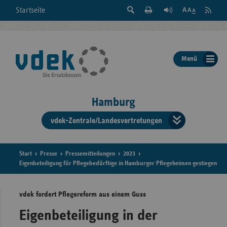
Suche
Seite
RSS
Startseite
Feed
einblenden
Drucken
abonni
Schrift
/
ausblenden
der
Menü
Seite
ändern
Hamburg
vdek-Zentrale/Landesvertretungen
Verband
der
Ersatzka
Start
Presse
Pressemitteilungen
2023
Eigenbeteiligung für Pflegebedürftige in Hamburger Pflegeheimen gestiegen
vdek fordert Pflegereform aus einem Guss
Bun
Eigenbeteiligung in der