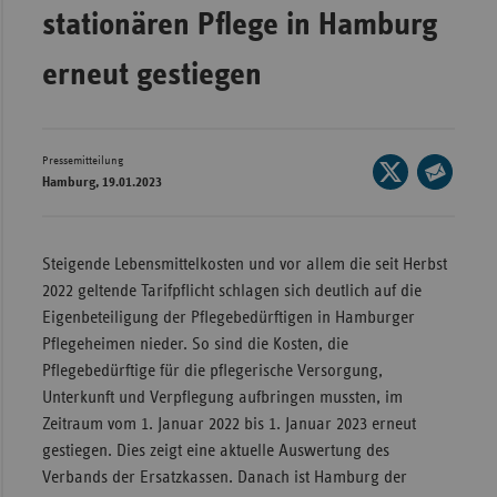
stationären Pflege in Hamburg
Wür
erneut gestiegen
Bay
Ber
Bre
Pressemitteilung
Seite
Hamburg, 19.01.2023
Ha
auf
Seite
X
Hes
per
teilen
E-
Mec
Steigende Lebensmittelkosten und vor allem die seit Herbst
Mail
Vo
2022 geltende Tarifpflicht schlagen sich deutlich auf die
teilen
Eigenbeteiligung der Pflegebedürftigen in Hamburger
Nie
Pflegeheimen nieder. So sind die Kosten, die
Nor
Pflegebedürftige für die pflegerische Versorgung,
Wes
Unterkunft und Verpflegung aufbringen mussten, im
Zeitraum vom 1. Januar 2022 bis 1. Januar 2023 erneut
Rhe
gestiegen. Dies zeigt eine aktuelle Auswertung des
Verbands der Ersatzkassen. Danach ist Hamburg der
Saa