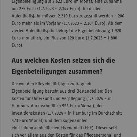
Eigenbeteiligung auf 2.622 Euro im Monat, eine Zunahme
um 275 Euro (1.7.2023 = 2.347 Euro). Im dritten
Sac
Aufenthaltsjahr müssen 2.310 Euro zugezahlt werden – 206
Sac
Euro mehr als im Vorjahr (1.7.2023 = 2.104 Euro). Ab dem
An
vierten Aufenthaltsjahr beträgt die Eigenbeteiligung 1.920
Sch
Euro monatlich, ein Plus von 120 Euro (1.7.2023 = 1.800
Ho
Euro).
Thü
Aus welchen Kosten setzen sich die
Eigenbeteiligungen zusammen?
Die von den Pflegebedürftigen zu tragende
Eigenbeteiligung besteht aus drei Bestandteilen: Den
Kosten für Unterkunft und Verpflegung (1.7.2024 = in
Hamburg durchschnittlich 956 Euro/Monat), den
Investitionskosten (1.7.2024 = in Hamburg im Durchschnitt
573 Euro/Monat) und dem sogenannten
einrichtungseinheitlichen Eigenanteil (EEE). Dieser setzt
sich vor allem aus den Kosten für das Pflegepersonal und