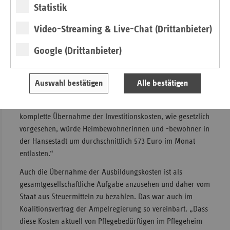
Investitionskostenübernahme würde
Statistik
Heimbewohnende um 573 Euro entlasten
Video-Streaming & Live-Chat (Drittanbieter)
„Der Platz in einem Hamburger Pflegeheim wird für
Google (Drittanbieter)
Hamburger Pflegebedürftige immer teurer“, sagte Kathrin
Herbst, Leiterin der vdek-Landesvertretung Hamburg. „Dass
kontinuierlich mehr aus eigener Tasche gezahlt werden
Auswahl bestätigen
Alle bestätigen
muss, wird auch dadurch verursacht, dass das Land seiner
Verantwortung nicht vollumfänglich nachkommt. Allein die
komplette Übernahme der Investitionskosten, wie gesetzlich
vorgesehen, würde Heimbewohnerinnen und -bewohner in
der Hansestadt um durchschnittlich 573 Euro im Monat
entlasten.“
Auch die Übernahme der Ausbildungskosten ist als
gesamtgesellschaftliche Aufgabe anzusehen und daher vom
Staat aus Steuermitteln zu bezahlen. Das war auch im
Koalitionsvertrag der Ampelregierung so vereinbart. „Dass
diese Kosten aktuell von Pflegebedürftigen im Pflegeheim