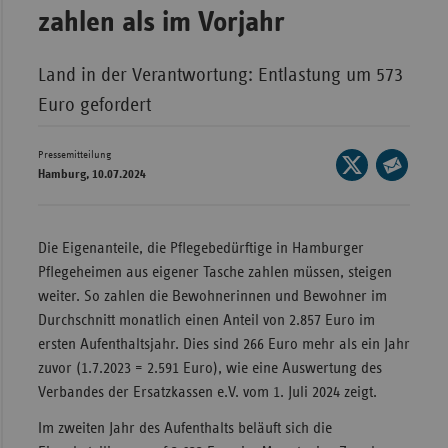
zahlen als im Vorjahr
Wür
Bay
Land in der Verantwortung: Entlastung um 573
Ber
Euro gefordert
Bre
Pressemitteilung
Seite
Ha
Hamburg, 10.07.2024
auf
Seite
Hes
X
per
teilen
Mec
E-
Die Eigenanteile, die Pflegebedürftige in Hamburger
Vo
Mail
Pflegeheimen aus eigener Tasche zahlen müssen, steigen
teilen
Nie
weiter. So zahlen die Bewohnerinnen und Bewohner im
Durchschnitt monatlich einen Anteil von 2.857 Euro im
Nor
ersten Aufenthaltsjahr. Dies sind 266 Euro mehr als ein Jahr
Wes
zuvor (1.7.2023 = 2.591 Euro), wie eine Auswertung des
Rhe
Verbandes der Ersatzkassen e.V. vom 1. Juli 2024 zeigt.
Im zweiten Jahr des Aufenthalts beläuft sich die
Saa