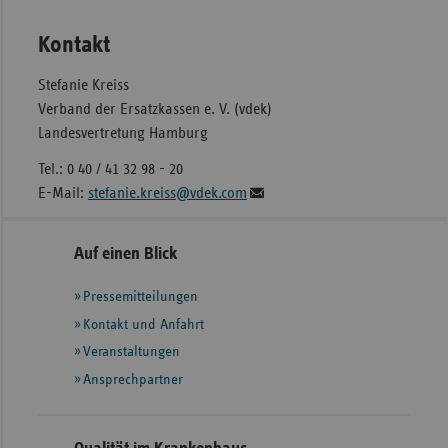
Kontakt
Stefanie Kreiss
Verband der Ersatzkassen e. V. (vdek)
Landesvertretung Hamburg
Tel.: 0 40 / 41 32 98 - 20
E-Mail:
stefanie.kreiss@vdek.com
Seitennavigation
Seitenleiste
Auf einen Blick
mit
Pressemitteilungen
weiteren
Informationen
Kontakt und Anfahrt
Veranstaltungen
Ansprechpartner