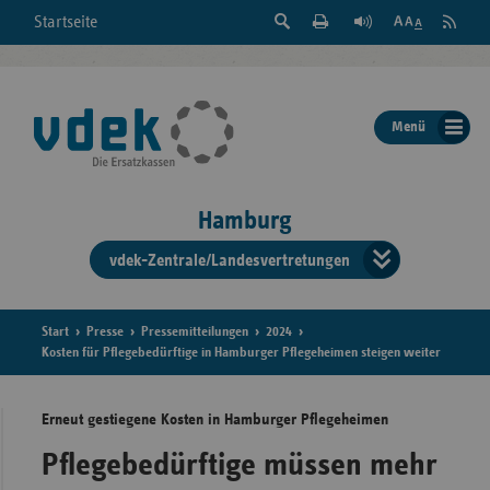
Suche
Seite
RSS
Startseite
Feed
einblenden
Drucken
abonni
Schrift
/
ausblenden
der
Menü
Seite
ändern
Hamburg
vdek-Zentrale/Landesvertretungen
Verband
der
Ersatzka
Start
Presse
Pressemitteilungen
2024
Kosten für Pflegebedürftige in Hamburger Pflegeheimen steigen weiter
Erneut gestiegene Kosten in Hamburger Pflegeheimen
Bun
Pflegebedürftige müssen mehr