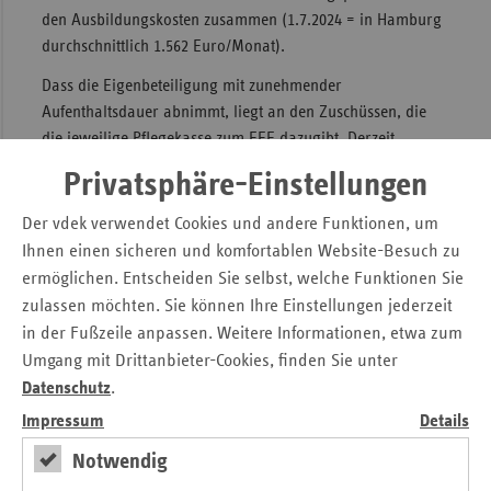
den Ausbildungskosten zusammen (1.7.2024 = in Hamburg
durchschnittlich 1.562 Euro/Monat).
Dass die Eigenbeteiligung mit zunehmender
Aufenthaltsdauer abnimmt, liegt an den Zuschüssen, die
die jeweilige Pflegekasse zum EEE dazugibt. Derzeit
betragen die Zuschüsse im ersten Jahr des Aufenthalts 15
Privatsphäre-Einstellungen
Prozent des zu entrichtenden EEE, im zweiten Jahr 30
Prozent, im dritten Jahr 50 Prozent und ab dem vierten Jahr
Der vdek verwendet Cookies und andere Funktionen, um
75 Prozent. Die Zuschüsse waren zum Jahresanfang um
Ihnen einen sicheren und komfortablen Website-Besuch zu
jeweils fünf Prozent erhöht worden, für das erste
ermöglichen. Entscheiden Sie selbst, welche Funktionen Sie
Aufenthaltsjahr sogar um zehn Prozent.
zulassen möchten. Sie können Ihre Einstellungen jederzeit
in der Fußzeile anpassen. Weitere Informationen, etwa zum
Die durchschnittliche monatliche Eigenbeteiligung von
Umgang mit Drittanbieter-Cookies, finden Sie unter
Pflegebedürftigen im ersten Jahr liegt in Hamburger
Datenschutz
.
Einrichtungen um 14 Euro unter dem Bundesdurchschnitt
von 2.871 Euro.
Impressum
Details
Notwendig
Vollumfängliche