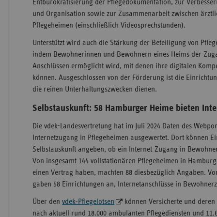
Entbürokratisierung der Pflegedokumentation, zur Verbesse
und Organisation sowie zur Zusammenarbeit zwischen ärztl
Pflegeheimen (einschließlich Videosprechstunden).
Unterstützt wird auch die Stärkung der Beteiligung von Pfleg
indem Bewohnerinnen und Bewohnern eines Heims der Zuga
Anschlüssen ermöglicht wird, mit denen ihre digitalen Komp
können. Ausgeschlossen von der Förderung ist die Einrichtun
die reinen Unterhaltungszwecken dienen.
Selbstauskunft: 58 Hamburger Heime bieten Int
Die vdek-Landesvertretung hat im Juli 2024 Daten des Webpo
Internetzugang in Pflegeheimen ausgewertet. Dort können Ei
Selbstauskunft angeben, ob ein Internet-Zugang in Bewohne
Von insgesamt 144 vollstationären Pflegeheimen in Hamburg,
einen Vertrag haben, machten 88 diesbezüglich Angaben. V
gaben 58 Einrichtungen an, Internetanschlüsse in Bewohner
Über den
vdek-Pflegelotsen
können Versicherte und deren
nach aktuell rund 18.000 ambulanten Pflegediensten und 11.