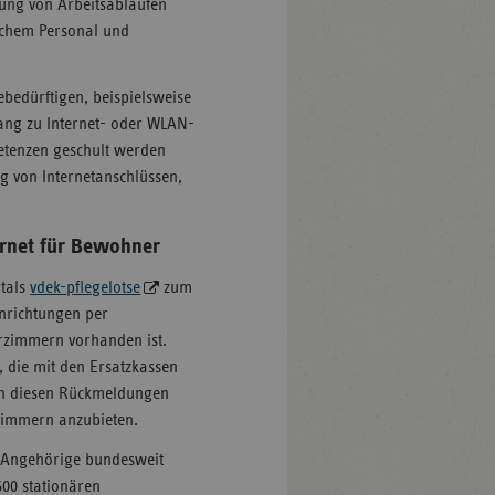
rung von Arbeitsabläufen
ichem Personal und
ebedürftigen, beispielsweise
ng zu Internet- oder WLAN-
etenzen geschult werden
g von Internetanschlüssen,
ernet für Bewohner
rtals
vdek-pflegelotse
zum
nrichtungen per
rzimmern vorhanden ist.
 die mit den Ersatzkassen
on diesen Rückmeldungen
zimmern anzubieten.
 Angehörige bundesweit
600 stationären