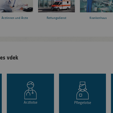
Ärztinnen und Ärzte
Rettungsdienst
Krankenhaus
es vdek
Arztlotse
Pflegelotse