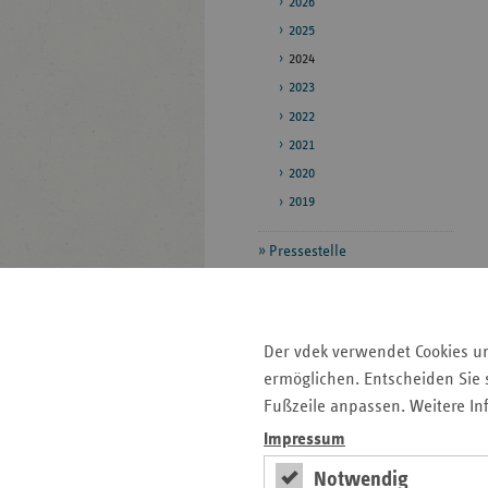
2026
2025
2024
2023
2022
2021
2020
2019
Pressestelle
Bildarchiv
Daten zum
Der vdek verwendet Cookies u
Gesundheitswesen
ermöglichen. Entscheiden Sie s
Veröffentlichungen
Fußzeile anpassen. Weitere In
Impressum
Seitenleiste
Auf einen Blick
Notwendig