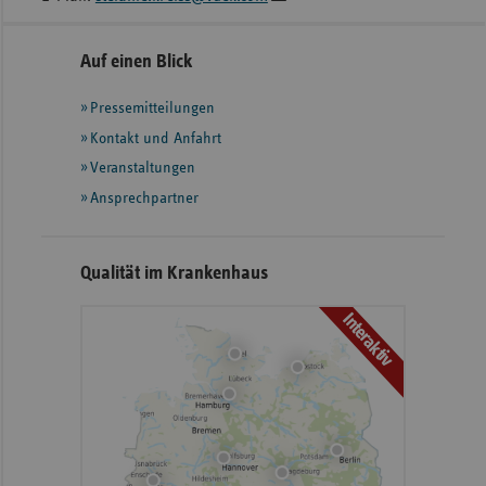
Seitennavigation
Seitenleiste
Auf einen Blick
mit
Pressemitteilungen
weiteren
Informationen
Kontakt und Anfahrt
Veranstaltungen
Ansprechpartner
Qualität im Krankenhaus
Interaktiv