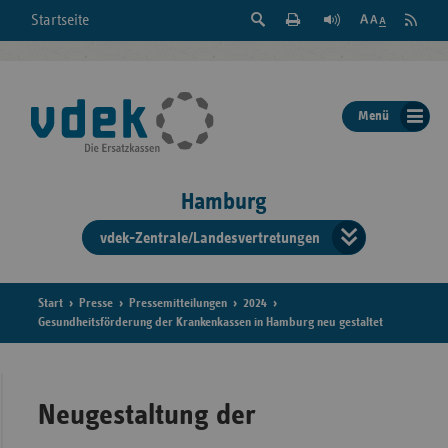
Suche
Seite
RSS
Startseite
Feed
einblenden
Drucken
abonni
Schrift
/
ausblenden
der
Menü
Seite
ändern
Hamburg
vdek-Zentrale/Landesvertretungen
Verband
der
Ersatzka
Start
Presse
Pressemitteilungen
2024
Gesundheitsförderung der Krankenkassen in Hamburg neu gestaltet
Bun
Neugestaltung der