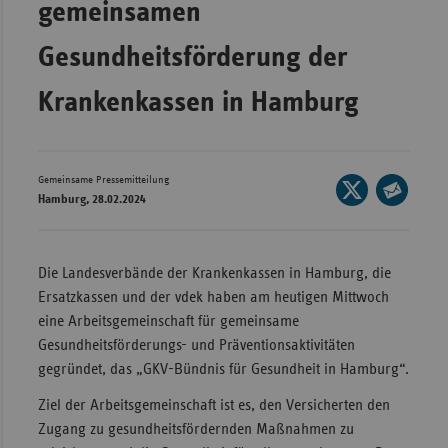
gemeinsamen
Wür
Gesundheitsförderung der
Bay
Krankenkassen in Hamburg
Ber
Bre
Ha
Gemeinsame Pressemitteilung
Seite
Hes
Hamburg, 28.02.2024
auf
Seite
X
Mec
per
teilen
Vo
E-
Die Landesverbände der Krankenkassen in Hamburg, die
Mail
Nie
Ersatzkassen und der vdek haben am heutigen Mittwoch
teilen
eine Arbeitsgemeinschaft für gemeinsame
Nor
Gesundheitsförderungs- und Präventionsaktivitäten
Wes
gegründet, das „GKV-Bündnis für Gesundheit in Hamburg“.
Rhe
Ziel der Arbeitsgemeinschaft ist es, den Versicherten den
Zugang zu gesundheitsfördernden Maßnahmen zu
Saa