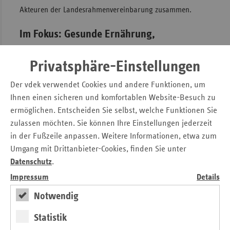
Akteuren der Landesrahmenvereinbarung zusammen.
Im Fokus: Gesunde Ernährung,
Stressbewältigung und
Privatsphäre-Einstellungen
Bewegungsförderung
Der vdek verwendet Cookies und andere Funktionen, um
Die gemeinsamen Aktivitäten umfassen beispielsweise die
Ihnen einen sicheren und komfortablen Website-Besuch zu
Umsetzung von Maßnahmen zu gesunder Ernährung und
ermöglichen. Entscheiden Sie selbst, welche Funktionen Sie
Stressbewältigung sowie zur Bewegungsförderung. Dabei
zulassen möchten. Sie können Ihre Einstellungen jederzeit
geht die lebensweltbezogene Gesundheitsförderung über
in der Fußzeile anpassen. Weitere Informationen, etwa zum
die individuelle Verhaltensebene hinaus und setzt an den
Umgang mit Drittanbieter-Cookies, finden Sie unter
Bedingungen an, die das tägliche Leben prägen. Dafür
Datenschutz
.
kooperiert das Bündnis eng mit den Hamburger
Bezirksämtern, auch um die Bedürfnisse der Bevölkerung
Impressum
Details
sowie deren Lebensbedingungen zu berücksichtigen.
Notwendig
Die vdek-Landesvertretung Hamburg übernimmt eine
Statistik
wichtige Rolle in dieser Arbeitsgemeinschaft, indem sie