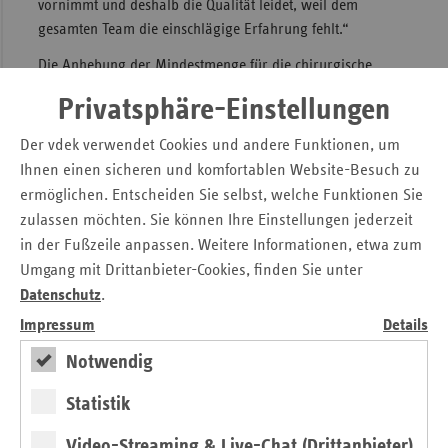
vornimmt und deshalb die Qualität leidet, weil dem
gesamten Team die einschlägige Erfahrung fehlt.“
Die Anhebung der Mindestmenge für die chirurgische
Behandlung von Brustkrebs von 50 auf 100 Eingriffe pro
Privatsphäre-Einstellungen
Jahr dient beispielsweise dazu, die Patientensicherheit und
die Behandlungsstandards durch eine höhere fachliche
Der vdek verwendet Cookies und andere Funktionen, um
Expertise und mehr Routine zu verbessern.
Ihnen einen sicheren und komfortablen Website-Besuch zu
ermöglichen. Entscheiden Sie selbst, welche Funktionen Sie
Aktuelle Auswertungen zeigen, dass es auch in Hamburg
zulassen möchten. Sie können Ihre Einstellungen jederzeit
zunehmend zu einer Spezialisierung der Krankenhäuser
in der Fußzeile anpassen. Weitere Informationen, etwa zum
kommt. So wurden auch in der Hansestadt
mindestmengenrelevante Leistungen auf weniger Standorte
Umgang mit Drittanbieter-Cookies, finden Sie unter
konzentriert.
Datenschutz
.
Der Gemeinsame Bundesausschuss (G-BA) legt
Impressum
Details
Mindestmengen bei planbaren komplexen Klinikleistungen
Notwendig
fest. Derzeit gibt es für neun Indikationen gesetzliche
Vorgaben.
Statistik
Das angehängte PDF-Dokument listet sowohl die
Video-Streaming & Live-Chat (Drittanbieter)