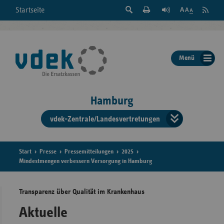
Suche
Seite
RSS
Startseite
Feed
einblenden
Drucken
abonni
Schrift
/
ausblenden
der
Menü
Seite
ändern
Hamburg
vdek-Zentrale/Landesvertretungen
Verband
der
Ersatzka
Start
Presse
Pressemitteilungen
2025
Mindestmengen verbessern Versorgung in Hamburg
Transparenz über Qualität im Krankenhaus
Bun
Aktuelle