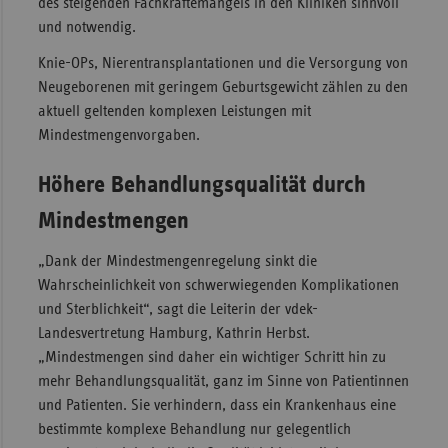
des steigenden Fachkräftemangels in den Kliniken sinnvoll
und notwendig.
Sac
Sac
Knie-OPs, Nierentransplantationen und die Versorgung von
An
Neugeborenen mit geringem Geburtsgewicht zählen zu den
aktuell geltenden komplexen Leistungen mit
Sch
Mindestmengenvorgaben.
Ho
Thü
Höhere Behandlungsqualität durch
Mindestmengen
„Dank der Mindestmengenregelung sinkt die
Wahrscheinlichkeit von schwerwiegenden Komplikationen
und Sterblichkeit“, sagt die Leiterin der vdek-
Landesvertretung Hamburg, Kathrin Herbst.
„Mindestmengen sind daher ein wichtiger Schritt hin zu
mehr Behandlungsqualität, ganz im Sinne von Patientinnen
und Patienten. Sie verhindern, dass ein Krankenhaus eine
bestimmte komplexe Behandlung nur gelegentlich