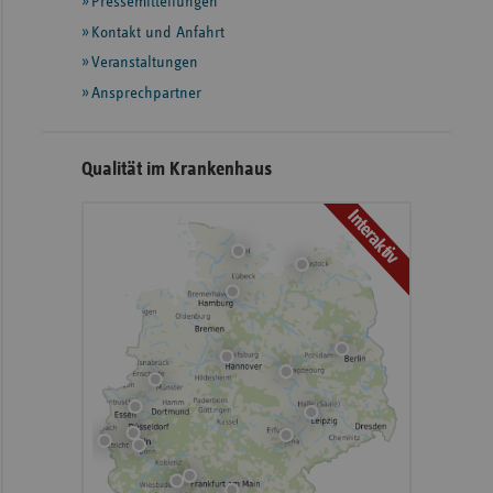
Pressemitteilungen
weiteren
Informationen
Kontakt und Anfahrt
Veranstaltungen
Ansprechpartner
Qualität im Krankenhaus
Interaktiv