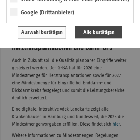
mindestmengenrelevanten Operationen und die Zahl der zu
erbringenden Fälle je Krankenhaus-Standort (KH-Standort)
Google (Drittanbieter)
auf als auch die Kliniken in Hamburg, die 2024 berechtigt
sind, die jeweilige Leistung zu erbringen.
Auswahl bestätigen
Alle bestätigen
Geplant: Vorgaben für
Herztransplantationen und Darm-OPs
Auch in Zukunft soll die Qualität planbarer Eingriffe weiter
gesteigert werden. Der G-BA hat für 2026 eine
Mindestmenge für Herztransplantationen sowie für 2027
eine Mindestmenge für Eingriffe bei Enddarm- und
Dickdarmkrebs festgelegt und somit die Leistungsbereiche
deutlich erweitert.
Eine digitale, interaktive vdek-Landkarte zeigt alle
Krankenhäuser in Hamburg und bundesweit, die 2025 die
Mindestmengenvorgaben erfüllen. Diese findet sich
hier
.
Weitere Informationen zu Mindestmengen-Regelungen