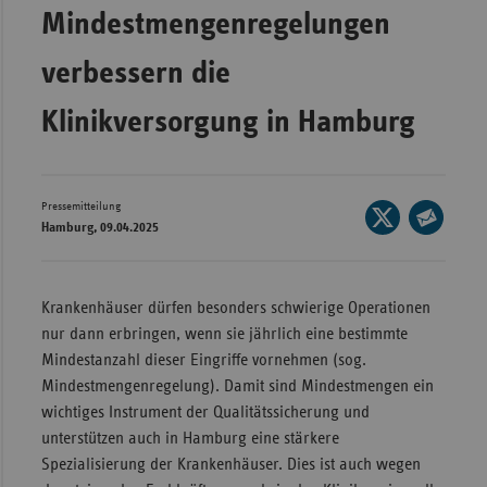
Mindestmengenregelungen
Wür
verbessern die
Bay
Ber
Klinikversorgung in Hamburg
Bre
Ha
Pressemitteilung
Seite
Hes
Hamburg, 09.04.2025
auf
Seite
Mec
X
per
Vo
teilen
E-
Krankenhäuser dürfen besonders schwierige Operationen
Nie
Mail
nur dann erbringen, wenn sie jährlich eine bestimmte
teilen
Nor
Mindestanzahl dieser Eingriffe vornehmen (sog.
Wes
Mindestmengenregelung). Damit sind Mindestmengen ein
wichtiges Instrument der Qualitätssicherung und
Rhe
unterstützen auch in Hamburg eine stärkere
Spezialisierung der Krankenhäuser. Dies ist auch wegen
Saa