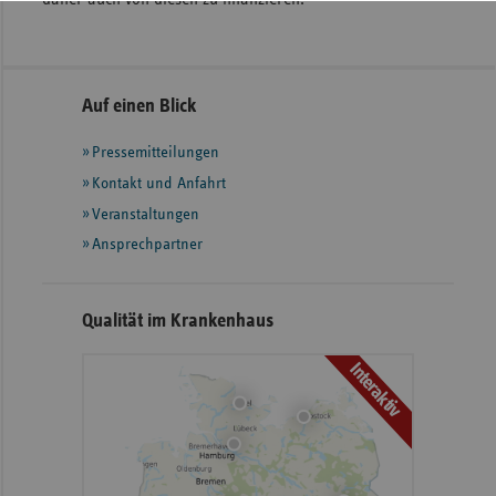
Seitennavigation
Seitenleiste
Auf einen Blick
mit
Pressemitteilungen
weiteren
Informationen
Kontakt und Anfahrt
Veranstaltungen
Ansprechpartner
Qualität im Krankenhaus
Interaktiv