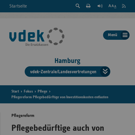
Suche
Seite
RSS
Startseite
Feed
einblenden
Drucken
abonni
Schrift
/
ausblenden
der
Menü
Seite
ändern
Hamburg
vdek-Zentrale/Landesvertretungen
Verband
der
Ersatzka
Start
Fokus
Pflege
Pflegereform Pflegebedürftige von Investitionskosten entlasten
Pflegereform
Bun
Pflegebedürftige auch von