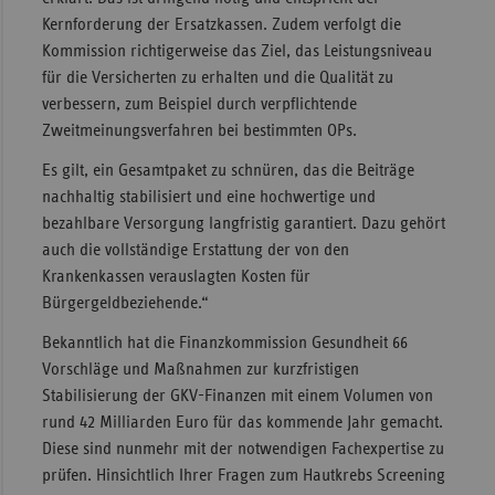
Kernforderung der Ersatzkassen. Zudem verfolgt die
Sac
Kommission richtigerweise das Ziel, das Leistungsniveau
Sac
für die Versicherten zu erhalten und die Qualität zu
An
verbessern, zum Beispiel durch verpflichtende
Zweitmeinungsverfahren bei bestimmten OPs.
Sch
Ho
Es gilt, ein Gesamtpaket zu schnüren, das die Beiträge
nachhaltig stabilisiert und eine hochwertige und
Thü
bezahlbare Versorgung langfristig garantiert. Dazu gehört
auch die vollständige Erstattung der von den
Krankenkassen verauslagten Kosten für
Bürgergeldbeziehende.“
Bekanntlich hat die Finanzkommission Gesundheit 66
Vorschläge und Maßnahmen zur kurzfristigen
Stabilisierung der GKV-Finanzen mit einem Volumen von
rund 42 Milliarden Euro für das kommende Jahr gemacht.
Diese sind nunmehr mit der notwendigen Fachexpertise zu
prüfen. Hinsichtlich Ihrer Fragen zum Hautkrebs Screening