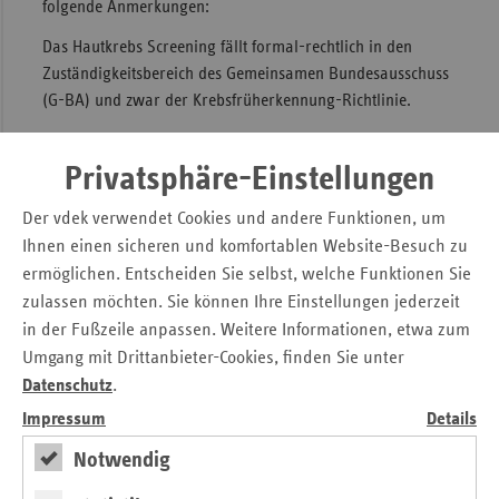
folgende Anmerkungen:
Das Hautkrebs Screening fällt formal-rechtlich in den
Zuständigkeitsbereich des Gemeinsamen Bundesausschuss
(G-BA) und zwar der Krebsfrüherkennung-Richtlinie.
Der diesbezügliche Beschluss ist unter den nachfolgenden
Link abrufbar:
https://www.g-ba.de/beschluesse/516/
Privatsphäre-Einstellungen
Ob das Hautkrebsscreening vom G-BA tatsächlich
Der vdek verwendet Cookies und andere Funktionen, um
ausgesetzt wird, ist noch völlig unklar. Denkbar wäre ein
Ihnen einen sicheren und komfortablen Website-Besuch zu
Prüfauftrag an den G-BA hinsichtlich Nutzen, Schaden
ermöglichen. Entscheiden Sie selbst, welche Funktionen Sie
beziehungsweise Verbesserungspotenzial des Screenings.
zulassen möchten. Sie können Ihre Einstellungen jederzeit
Das Hauskrebs-Screening könnte in diesem Fall
in der Fußzeile anpassen. Weitere Informationen, etwa zum
weiterlaufen. In wieweit eine (vorübergehende) Aussetzung
Umgang mit Drittanbieter-Cookies, finden Sie unter
juristisch durchsetzbar ist, können wir nicht sagen.
Datenschutz
.
Sollte allerdings das Hautkrebs-Screening ausgesetzt
Impressum
Details
werden, dann ist zu befürchten, dass Patient:innen in eine
Notwendig
IGeL-Situation gedrängt werden. D.h., dass die ärztlichen
Leistungen direkt mit den Patient:innen abgerechnet