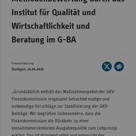
Wür
Institut für Qualität und
Bay
Wirtschaftlichkeit und
Ber
Beratung im G-BA
Bre
Ha
Hes
Pressemitteilung
Seite
Stuttgart, 14.04.2026
Mec
auf
Seite
Vo
X
per
teilen
Nie
E-
„Grundsätzlich enthält das Maßnahmenpaket der GKV-
Mail
Finanzkommission insgesamt betrachtet mutige und
Nor
teilen
notwendige Vorschläge zur Stabilisierung der GKV-
Wes
Beiträge. Wir begrüßen insbesondere, dass die
Rhe
Finanzkommission die Rückkehr zu einer
einnahmenorientierten Ausgabenpolitik zum Leitprinzip
Saa
erklärt. Das ist dringend nötig und entspricht der