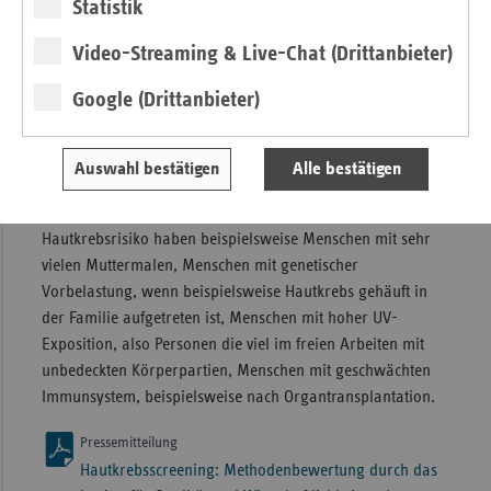
Statistik
werden.
Video-Streaming & Live-Chat (Drittanbieter)
Die Fragen nach dem Nutzen, bspw. weniger Todesfälle,
und nach Risikogruppen würde durch eine
Google (Drittanbieter)
Methodenbewertung des Instituts für Qualität und
Wirtschaftlichkeit (IQWiG) und eine anschließende Beratung
im G-BA konkretisiert werden. Allgemein ist unter
Auswahl bestätigen
Alle bestätigen
medizinischen Gesichtspunkten das Risiko an Hautkrebs zu
erkranken nicht für alle Menschen gleich. Ein erhöhtes
Hautkrebsrisiko haben beispielsweise Menschen mit sehr
vielen Muttermalen, Menschen mit genetischer
Vorbelastung, wenn beispielsweise Hautkrebs gehäuft in
der Familie aufgetreten ist, Menschen mit hoher UV-
Exposition, also Personen die viel im freien Arbeiten mit
unbedeckten Körperpartien, Menschen mit geschwächten
Immunsystem, beispielsweise nach Organtransplantation.
Pressemitteilung
Hautkrebsscreening: Methodenbewertung durch das