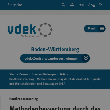
Suche
Seite
RSS
Startseite
Feed
einblenden
Drucken
abonni
Schrift
/
ausblenden
der
Menü
Seite
ändern
Baden-Württemberg
vdek-Zentrale/Landesvertretungen
Verband
der
Ersatzka
Start
Presse
Pressemitteilungen
2026
Hautkrebsscreening - Methodenbewertung durch das Institut für Qualität
und Wirtschaftlichkeit und Beratung im G-BA
Bun
Hautkrebsscreening
Methodenbewertung durch das