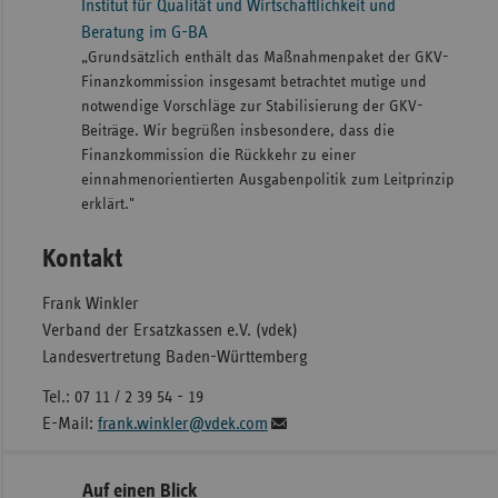
Institut für Qualität und Wirtschaftlichkeit und
Beratung im G-BA
„Grundsätzlich enthält das Maßnahmenpaket der GKV-
Finanzkommission insgesamt betrachtet mutige und
notwendige Vorschläge zur Stabilisierung der GKV-
Beiträge. Wir begrüßen insbesondere, dass die
Finanzkommission die Rückkehr zu einer
einnahmenorientierten Ausgabenpolitik zum Leitprinzip
erklärt."
Kontakt
Frank Winkler
Verband der Ersatzkassen e.V. (vdek)
Landesvertretung Baden-Württemberg
Tel.: 07 11 / 2 39 54 - 19
E-Mail:
frank.winkler@vdek.com
Seitennavigation
Seitenleiste
Auf einen Blick