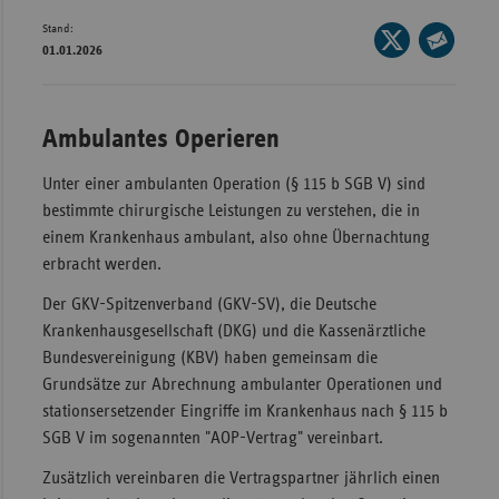
Stand:
Wür
Seite
01.01.2026
auf
Seite
Bay
X
per
Ber
teilen
E-
Ambulantes Operieren
Bre
Mail
teilen
Unter einer ambulanten Operation (§ 115 b SGB V) sind
Ha
bestimmte chirurgische Leistungen zu verstehen, die in
Hes
einem Krankenhaus ambulant, also ohne Übernachtung
Mec
erbracht werden.
Vo
Der GKV-Spitzenverband (GKV-SV), die Deutsche
Nie
Krankenhausgesellschaft (DKG) und die Kassenärztliche
Bundesvereinigung (KBV) haben gemeinsam die
Nor
Grundsätze zur Abrechnung ambulanter Operationen und
Wes
stationsersetzender Eingriffe im Krankenhaus nach § 115 b
Rhe
SGB V im sogenannten "AOP-Vertrag" vereinbart.
Zusätzlich vereinbaren die Vertragspartner jährlich einen
Saa