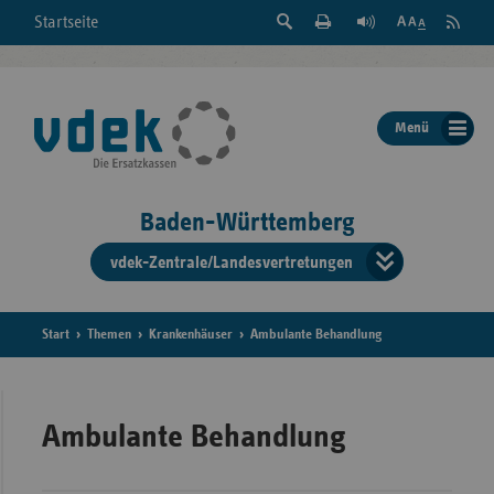
Suche
Seite
RSS
Startseite
Feed
einblenden
Drucken
abonni
Schrift
/
ausblenden
der
Menü
Seite
ändern
Baden-Württemberg
vdek-Zentrale/Landesvertretungen
Verband
der
Ersatzka
Start
Themen
Krankenhäuser
Ambulante Behandlung
Bun
Ambulante Behandlung