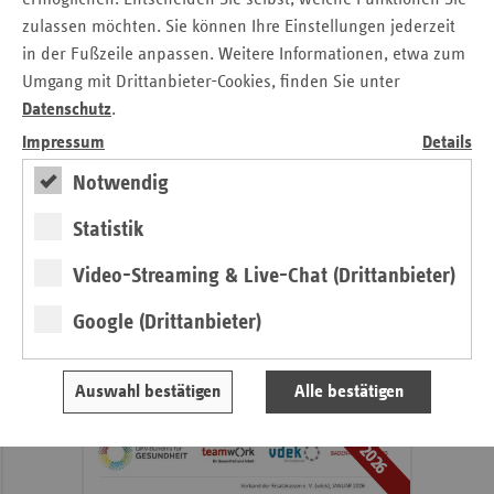
Vergütung der Kinderspezialambulanzen vor (Stand:
zulassen möchten. Sie können Ihre Einstellungen jederzeit
Januar 2026).
in der Fußzeile anpassen. Weitere Informationen, etwa zum
Umgang mit Drittanbieter-Cookies, finden Sie unter
Datenschutz
.
Seitennavigation
Seitenleiste
Auf einen Blick
mit
Impressum
Details
Veranstaltungen
weiteren
Notwendig
Informationen
Pressemitteilungen
Veröffentlichungen
Statistik
Publikationen
Video-Streaming & Live-Chat (Drittanbieter)
Ansprechpartner
Kontakt und Anfahrt
Google (Drittanbieter)
teamw()rk für Gesundheit und Arbeit
Auswahl bestätigen
Alle bestätigen
2026