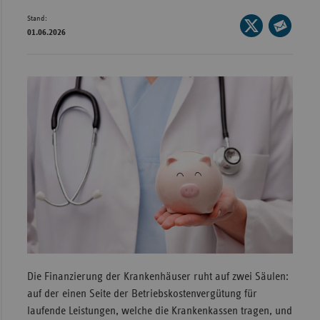
Stand:
Wür
Seite
01.06.2026
auf
Seite
Bay
X
per
Ber
teilen
E-
Bre
Mail
teilen
Ha
Hes
Mec
Vo
Nie
Nor
Wes
Rhe
Die Finanzierung der Krankenhäuser ruht auf zwei Säulen:
auf der einen Seite der Betriebskostenvergütung für
laufende Leistungen, welche die Krankenkassen tragen, und
Saa