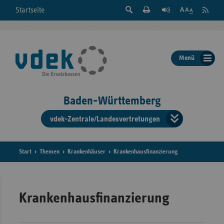
Suche
Seite
RSS
Startseite
Feed
einblenden
Drucken
abonni
Schrift
/
ausblenden
der
Menü
Seite
ändern
Baden-Württemberg
vdek-Zentrale/Landesvertretungen
Verband
der
Ersatzka
Start
Themen
Krankenhäuser
Krankenhausfinanzierung
Bun
Krankenhausfinanzierung