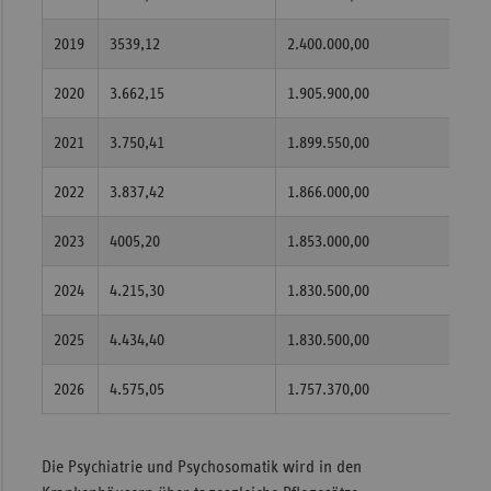
2019
3539,12
2.400.000,00
8.49
2020
3.662,15
1.905.900,00
6.97
2021
3.750,41
1.899.550,00
7.12
2022
3.837,42
1.866.000,00
7.16
2023
4005,20
1.853.000,00
7.42
2024
4.215,30
1.830.500,00
7.71
2025
4.434,40
1.830.500,00
8.11
2026
4.575,05
1.757.370,00
8.04
Die Psychiatrie und Psychosomatik wird in den