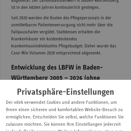
abgedeckt. Der Landesbasisfallwert in Baden-Württemberg
ist in den letzten Jahren kontinuierlich gestiegen.
Seit 2020 werden die Kosten des Pflegepersonals in der
unmittelbaren Patientenversorgung nicht mehr über die
Fallpauschalen vergütet. Stattdessen erhalten die
Krankenhäuser ein kostendeckendes
krankenhausindividuelles Pflegebudget. Daher wurde das
Case-Mix-Volumen 2020 entsprechend abgesenkt.
Entwicklung des LBFW in Baden-
Württemberg 2005 – 2026 (ohne
Ausgleiche)
Privatsphäre-Einstellungen
Der vdek verwendet Cookies und andere Funktionen, um
Ihnen einen sicheren und komfortablen Website-Besuch zu
ermöglichen. Entscheiden Sie selbst, welche Funktionen Sie
zulassen möchten. Sie können Ihre Einstellungen jederzeit