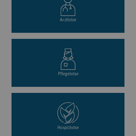
Arztlotse
Pflegelotse
Hospizlotse