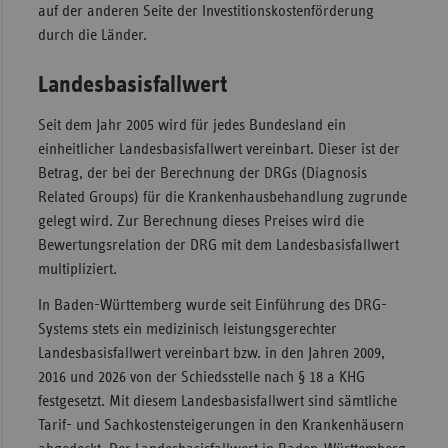
auf der anderen Seite der Investitionskostenförderung
Sac
durch die Länder.
Sac
Landesbasisfallwert
An
Sch
Seit dem Jahr 2005 wird für jedes Bundesland ein
Ho
einheitlicher Landesbasisfallwert vereinbart. Dieser ist der
Betrag, der bei der Berechnung der DRGs (Diagnosis
Thü
Related Groups) für die Krankenhausbehandlung zugrunde
gelegt wird. Zur Berechnung dieses Preises wird die
Bewertungsrelation der DRG mit dem Landesbasisfallwert
multipliziert.
In Baden-Württemberg wurde seit Einführung des DRG-
Systems stets ein medizinisch leistungsgerechter
Landesbasisfallwert vereinbart bzw. in den Jahren 2009,
2016 und 2026 von der Schiedsstelle nach § 18 a KHG
festgesetzt. Mit diesem Landesbasisfallwert sind sämtliche
Tarif- und Sachkostensteigerungen in den Krankenhäusern