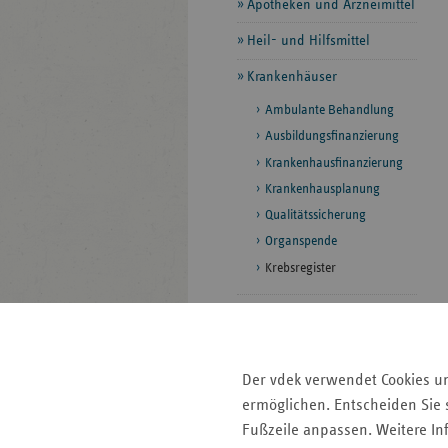
Apotheken und Arzneimittel
Heil- und Hilfsmittel
Krankenhäuser
Ambulante Behandlung
Ausbildungsfinanzierung
Krankenhausfinanzierung
Krankenhausplanung
Qualitätssicherung
Organspende
Krebsregister
Pflege
Prävention und
Gesundheitsförderung
Der vdek verwendet Cookies u
ermöglichen. Entscheiden Sie s
Rettungsdienst und
Krankentransport
Fußzeile anpassen. Weitere In