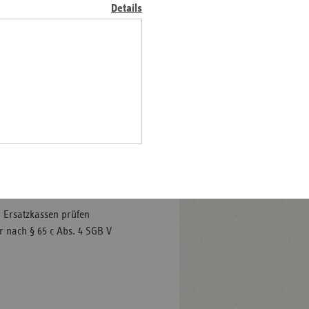
Details
Pfalz
rland
ankungen und onkologischen
 Diese Daten ermöglichen es,
hsen
ie Qualitätssicherung in der
hsen-
e Krebsforschung zu
halt
iologischen Krebsregisters
leswig-
pidemiologisches
lstein
n sowie die Art der
ten über das Auftreten, den
ringen
 Informationen finden Sie
 Ersatzkassen prüfen
r nach § 65 c Abs. 4 SGB V