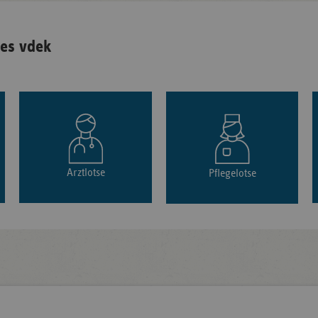
es vdek
Arztlotse
Pflegelotse