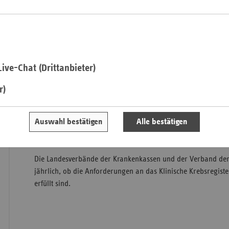
Saa
Das Krebsregister hat die Aufgabe, alle Daten zu Krebserkr
Behandlungen zu erfassen, auszuwerten und bereitzustellen.
Sac
das Krebsgeschehen in Baden-Württemberg zu beschreiben, d
Sac
ive-Chat (Drittanbieter)
Krebsfrüherkennung und -versorgung zu unterstützen und di
An
verbessern. Es übernimmt sowohl die Aufgaben eines epidem
r)
Sch
als auch die Aufgaben eines klinischen Krebsregisters. Als e
Ho
Krebsregister erfasst es das Auftreten von Krebserkrankunge
Primärtherapie. Als klinisches Krebsregister erhebt es die Da
Thü
Auswahl bestätigen
Alle bestätigen
Verlauf und die Behandlung von Krebserkrankungen. Weitere
beim
Krebsregister Baden-Württemberg
.
Die Landesverbände der Krankenkassen und der Verband der
jährlich, ob die Anforderungen an das Klinische Krebsregiste
erfüllt sind.