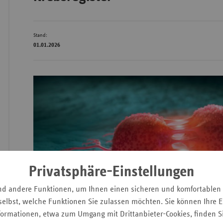
Stand:
Wür
01.01.2026
Bay
Ber
Bre
Ha
Hes
Mec
Vo
Privatsphäre-Einstellungen
Nie
nd andere Funktionen, um Ihnen einen sicheren und komfortablen
Nor
elbst, welche Funktionen Sie zulassen möchten. Sie können Ihre Ei
Wes
formationen, etwa zum Umgang mit Drittanbieter-Cookies, finden S
Rhe