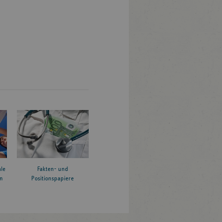
le
Fakten- und
n
Positionspapiere