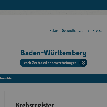
Fokus
Gesundheitspolitik
Presse
Baden-Württemberg
vdek-Zentrale/Landesvertretungen
Verba
der
bsregister
Ersat
Krebsregister
Bun