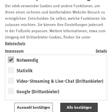
Eine Liste der Federführerschaft in den Bundesländern
Der vdek verwendet Cookies und andere Funktionen, um
finden Sie hier:
Ihnen einen sicheren und komfortablen Website-Besuch zu
Stand: 29.04.2019
ermöglichen. Entscheiden Sie selbst, welche Funktionen Sie
Federführerschaft: Gesundheitliche
zulassen möchten. Sie können Ihre Einstellungen jederzeit
Versorgungsplanung für die letzte Lebensphase nach
in der Fußzeile anpassen. Weitere Informationen, etwa zum
§ 132g SGB V
Umgang mit Drittanbieter-Cookies, finden Sie unter
Datenschutz
.
Impressum
Details
Seitennavigation
Seitenleiste
Auf einen Blick
mit
Notwendig
Pressemitteilungen
weiteren
Informationen
Kontakt und Anfahrt
Statistik
Veranstaltungen
Video-Streaming & Live-Chat (Drittanbieter)
Fokus
Google (Drittanbieter)
6. Präventionskonferenz am 23.09.2026
Auswahl bestätigen
Alle bestätigen