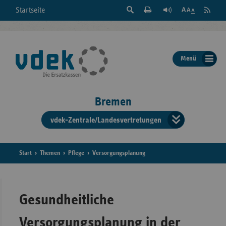
Suche
Seite
RSS
Startseite
Feed
einblenden
Drucken
abonni
Schrift
/
ausblenden
der
Menü
Seite
ändern
Bremen
vdek-Zentrale/Landesvertretungen
Verband
der
Ersatzka
Start
Themen
Pflege
Versorgungsplanung
Bun
Gesundheitliche
Versorgungsplanung in der