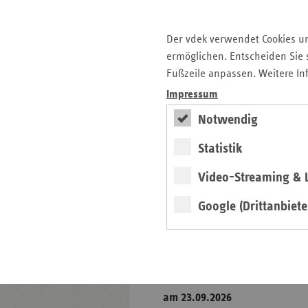
Versorgung
Selbsthilfe
Der vdek verwendet Cookies u
Vorsorge und Rehabilitation
ermöglichen. Entscheiden Sie s
Fußzeile anpassen. Weitere In
Zahnärzte
Impressum
Notwendig
Seitenleiste
Auf einen Blick
mit
Statistik
Pressemitteilungen
weiteren
Informationen
Kontakt und Anfahrt
Video-Streaming & L
Veranstaltungen
Google (Drittanbiete
Fokus
6.
Präventionskonferenz
am 23.09.2026