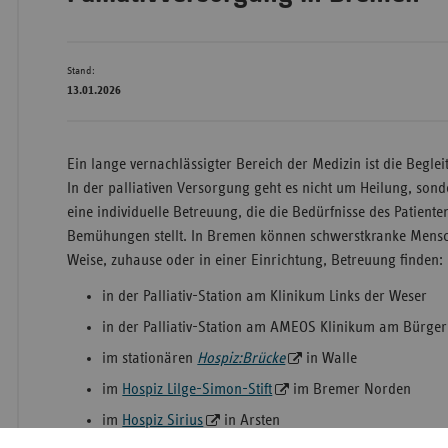
Stand:
Wür
13.01.2026
Bay
Ber
Ein lange vernachlässigter Bereich der Medizin ist die Begl
Bre
In der palliativen Versorgung geht es nicht um Heilung, son
eine individuelle Betreuung, die die Bedürfnisse des Patienten
Ha
Bemühungen stellt. In Bremen können schwerstkranke Mensch
Hes
Weise, zuhause oder in einer Einrichtung, Betreuung finden:
Mec
in der Palliativ-Station am Klinikum Links der Weser
Vo
in der Palliativ-Station am AMEOS Klinikum am Bürg
Nie
im stationären
Hospiz:Brücke
in Walle
Nor
im
Hospiz Lilge-Simon-Stift
im Bremer Norden
Wes
im
Hospiz Sirius
in Arsten
Rhe