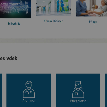
Krankenhäuser
Pflege
Selbsthilfe
es vdek
Arztlotse
Pflegelotse