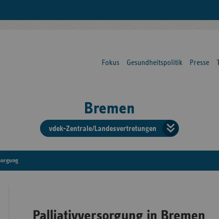
Fokus
Gesundheitspolitik
Presse
Bremen
vdek-Zentrale/Landesvertretungen
Verba
der
rsorgung
Ersat
Palliativversorgung in Bremen
Bun