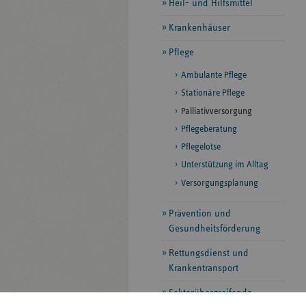
Heil- und Hilfsmittel
Krankenhäuser
Pflege
Ambulante Pflege
Stationäre Pflege
Palliativversorgung
Pflegeberatung
Pflegelotse
Unterstützung im Alltag
Versorgungsplanung
Prävention und
Gesundheitsförderung
Rettungsdienst und
Krankentransport
Sektorübergreifende