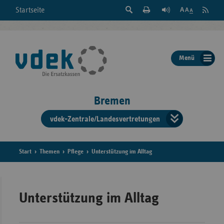
Suche
Seite
RSS
Startseite
Feed
einblenden
Drucken
abonni
Schrift
/
ausblenden
der
Menü
Seite
ändern
Bremen
vdek-Zentrale/Landesvertretungen
Verband
der
Ersatzka
Start
Themen
Pflege
Unterstützung im Alltag
Bun
Unterstützung im Alltag