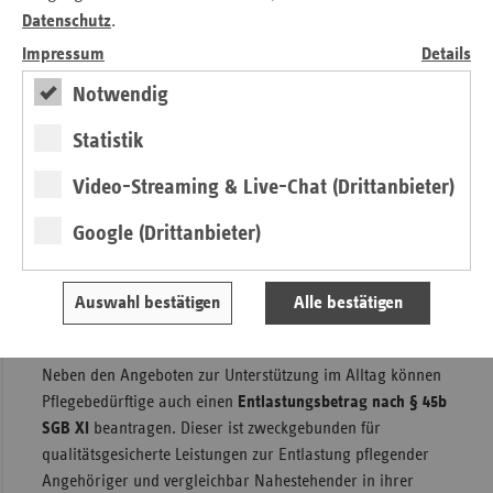
Datenschutz
.
Förderung von Angeboten zur Unterstützung im Alltag
erfolgt im Einvernehmen mit den Landesverbänden der
Impressum
Details
Pflegekassen sowie dem Verband der privaten
Notwendig
Krankenversicherung e. V. Auf folgender Seite erhalten Sie
hierzu die Verordnung, weitere Informationen und
Statistik
Formulare zur Anerkennung:
Video-Streaming & Live-Chat (Drittanbieter)
https://www.gesundheit.bremen.de/gesundheit/pflege-
heimrecht-wohn-und-betreuungsaufsicht/hinweise-fuer-
Google (Drittanbieter)
anbieter-von-angeboten-zur-unterstuetzung-im-alltag-
54338
Auswahl bestätigen
Alle bestätigen
Informationen für Pflegebedürftige
Neben den Angeboten zur Unterstützung im Alltag können
Pflegebedürftige auch einen
Entlastungsbetrag nach § 45b
SGB XI
beantragen. Dieser ist zweckgebunden für
qualitätsgesicherte Leistungen zur Entlastung pflegender
Angehöriger und vergleichbar Nahestehender in ihrer