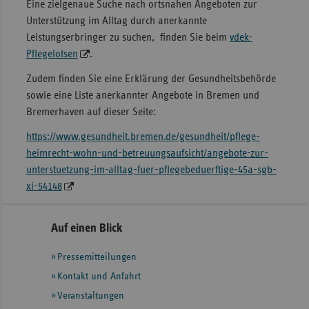
Eine zielgenaue Suche nach ortsnahen Angeboten zur
Unterstützung im Alltag durch anerkannte
Leistungserbringer zu suchen, finden Sie beim
vdek-
Pflegelotsen
.
Zudem finden Sie eine Erklärung der Gesundheitsbehörde
sowie eine Liste anerkannter Angebote in Bremen und
Bremerhaven auf dieser Seite:
https://www.gesundheit.bremen.de/gesundheit/pflege-
heimrecht-wohn-und-betreuungsaufsicht/angebote-zur-
unterstuetzung-im-alltag-fuer-pflegebeduerftige-45a-sgb-
xi-54148
Seitennavigation
Seitenleiste
Auf einen Blick
mit
Pressemitteilungen
weiteren
Informationen
Kontakt und Anfahrt
Veranstaltungen