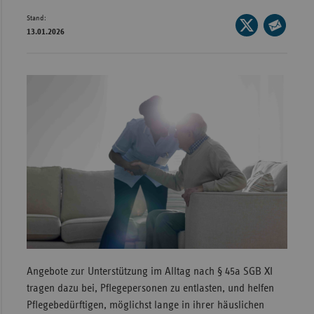
Stand:
Wür
Seite
13.01.2026
auf
Seite
Bay
X
per
Ber
teilen
E-
Bre
Mail
teilen
Ha
Hes
Mec
Vo
Nie
Nor
Wes
Rhe
Angebote zur Unterstützung im Alltag nach § 45a SGB XI
tragen dazu bei, Pflegepersonen zu entlasten, und helfen
Pflegebedürftigen, möglichst lange in ihrer häuslichen
Saa