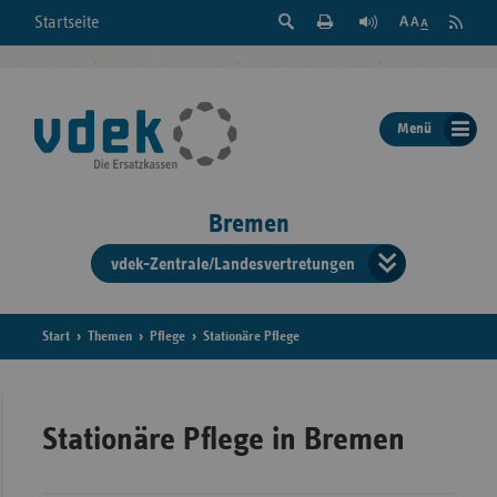
Suche
Seite
RSS
Startseite
Feed
einblenden
Drucken
abonni
Schrift
/
ausblenden
der
Menü
Seite
ändern
Bremen
vdek-Zentrale/Landesvertretungen
Verband
der
Ersatzka
Start
Themen
Pflege
Stationäre Pflege
Bun
Stationäre Pflege in Bremen