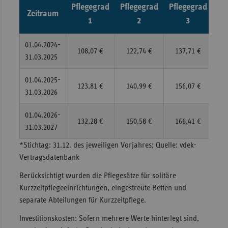
Pflegegrad
Pflegegrad
Pflegegrad
Pf
Zeitraum
1
2
3
01.04.2024-
108,07 €
122,74 €
137,71 €
1
31.03.2025
01.04.2025-
123,81 €
140,99 €
156,07 €
1
31.03.2026
01.04.2026-
132,28 €
150,58 €
166,41 €
1
31.03.2027
*Stichtag: 31.12. des jeweiligen Vorjahres; Quelle: vdek-
Vertragsdatenbank
Berücksichtigt wurden die Pflegesätze für solitäre
Kurzzeitpflegeeinrichtungen, eingestreute Betten und
separate Abteilungen für Kurzzeitpflege.
Investitionskosten: Sofern mehrere Werte hinterlegt sind,