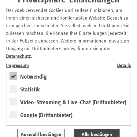
Strukturerhebungsbogen teilstationär
Stand: 01.07.2012
Der vdek verwendet Cookies und andere Funktionen, um
Ihnen einen sicheren und komfortablen Website-Besuch zu
Rahmenvertrag teilstationär
ermöglichen. Entscheiden Sie selbst, welche Funktionen Sie
Stand: 25.07.1997
zulassen möchten. Sie können Ihre Einstellungen jederzeit
Maßstäbe und Grundsätze in der teilstationären
in der Fußzeile anpassen. Weitere Informationen, etwa zum
Pflege
Umgang mit Drittanbieter-Cookies, finden Sie unter
Stand: 13.12.2023
Datenschutz
.
Impressum
Details
Kurzzeitpflege
Notwendig
Angebote der Kurzzeitpflege bieten pflegebedürftigen
Menschen für eine Übergangszeit im Anschluss an eine
Statistik
stationäre Behandlung oder in Krisensituationen, in denen
Video-Streaming & Live-Chat (Drittanbieter)
die ambulante bzw. teilstationäre Pflege (noch) nicht
sichergestellt werden kann, eine Versorgungsalternative
Google (Drittanbieter)
zur Vermeidung der dauerhaften vollstationären Pflege.
Strukturerhebungsbogen Kurzzeitpflege
Auswahl bestätigen
Alle bestätigen