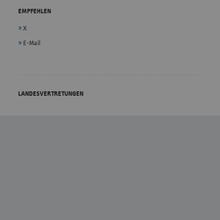
EMPFEHLEN
X
E-Mail
LANDESVERTRETUNGEN
vdek - Bundesebene
Bremen
Baden-Württemberg
Hamburg
Bayern
Hessen
Berlin/Brandenburg
Mecklenburg-Vorpommern
Niedersachsen
Sachsen
Nordrhein-Westfalen
Sachsen-Anhalt
Rheinland-Pfalz
Schleswig-Holstein