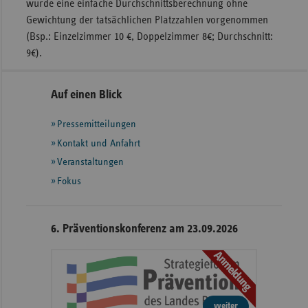
wurde eine einfache Durchschnittsberechnung ohne
Gewichtung der tatsächlichen Platzzahlen vorgenommen
(Bsp.: Einzelzimmer 10 €, Doppelzimmer 8€; Durchschnitt:
9€).
Seitennavigation
Seitenleiste
Auf einen Blick
mit
Pressemitteilungen
weiteren
Informationen
Kontakt und Anfahrt
Veranstaltungen
Fokus
6. Präventionskonferenz am 23.09.2026
Anmeldung
weiter