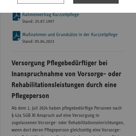
Stand: 01.07.2012
Rahmenvertrag Kurzzeitpflege
Stand: 25.07.1997
Maßnahmen und Grundsätze in der Kurzzeitpflege
Stand: 05.04.2023
Versorgung Pflegebedürftiger bei
Inanspruchnahme von Vorsorge- oder
Rehabilitationsleistungen durch eine
Pflegeperson
Ab dem 1. Juli 2024 haben pflegebedürftige Personen nach
§ 42a SGB XI Anspruch auf eine Versorgung in
zugelassenen Vorsorge- oder Rehabilitationseinrichtungen,
wenn dort deren Pflegeperson gleichzeitig eine Vorsorge-