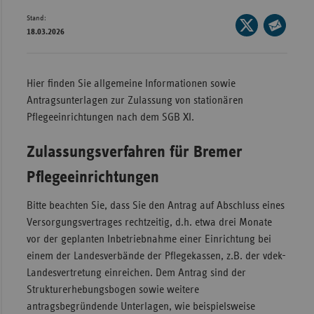
Stand:
Wür
Seite
18.03.2026
auf
Seite
Bay
X
per
Ber
teilen
E-
Hier finden Sie allgemeine Informationen sowie
Bre
Mail
Antragsunterlagen zur Zulassung von stationären
teilen
Ha
Pflegeeinrichtungen nach dem SGB XI.
Hes
Zulassungsverfahren für Bremer
Mec
Pflegeeinrichtungen
Vo
Nie
Bitte beachten Sie, dass Sie den Antrag auf Abschluss eines
Versorgungsvertrages rechtzeitig, d.h. etwa drei Monate
Nor
vor der geplanten Inbetriebnahme einer Einrichtung bei
Wes
einem der Landesverbände der Pflegekassen, z.B. der vdek-
Rhe
Landesvertretung einreichen. Dem Antrag sind der
Strukturerhebungsbogen sowie weitere
antragsbegründende Unterlagen, wie beispielsweise
Saa