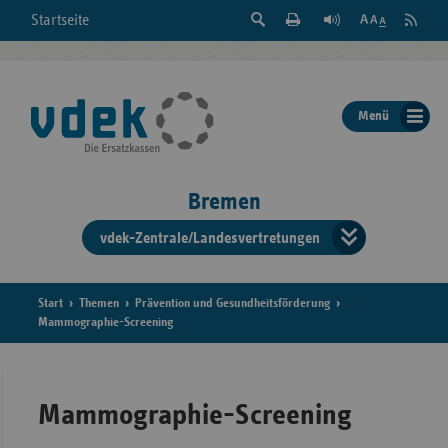
Suche
Seite
RSS
Startseite
Feed
einblenden
Drucken
abonni
Schrift
/
ausblenden
der
Menü
Seite
ändern
Bremen
vdek-Zentrale/Landesvertretungen
Verband
der
Ersatzka
Start
Themen
Prävention und Gesundheitsförderung
Mammographie-Screening
Bun
Mammographie-Screening