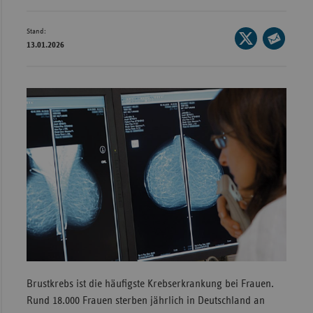
Wür
Stand:
Seite
Bay
13.01.2026
auf
Seite
X
Ber
per
teilen
E-
Bre
Mail
Ha
teilen
Hes
Mec
Vo
Nie
Nor
Wes
Rhe
Brustkrebs ist die häufigste Krebserkrankung bei Frauen.
Rund 18.000 Frauen sterben jährlich in Deutschland an
Saa