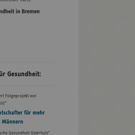
ndheit in Bremen
ür Gesundheit:
rt Folgeprojekt von
olz“
otschafter für mehr
n Männern
ache Gesundheit Osterholz"