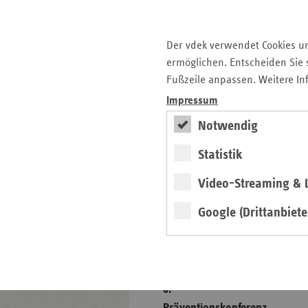
Sektorübergreifende
Versorgung
Der vdek verwendet Cookies u
Selbsthilfe
ermöglichen. Entscheiden Sie s
Fußzeile anpassen. Weitere In
Vorsorge und Rehabilitation
Impressum
Zahnärzte
Notwendig
Statistik
Seitenleiste
Auf einen Blick
mit
Video-Streaming & L
Pressemitteilungen
weiteren
Informationen
Kontakt und Anfahrt
Google (Drittanbiete
Veranstaltungen
Fokus
6.
Präventionskonferenz