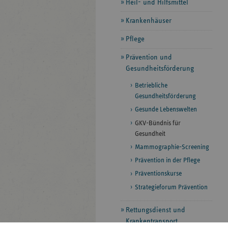
Heil- und Hilfsmittel
Krankenhäuser
Pflege
Prävention und
Gesundheitsförderung
Betriebliche
Gesundheitsförderung
Gesunde Lebenswelten
GKV-Bündnis für
Gesundheit
Mammographie-Screening
Prävention in der Pflege
Präventionskurse
Strategieforum Prävention
Rettungsdienst und
Krankentransport