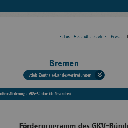
Fokus
Gesundheitspolitik
Presse
Bremen
vdek-Zentrale/Landesvertretungen
Verba
der
ndheitsförderung
GKV-Bündnis für Gesundheit
Ersat
Förderprogramm des GKV-Bündn
Bun