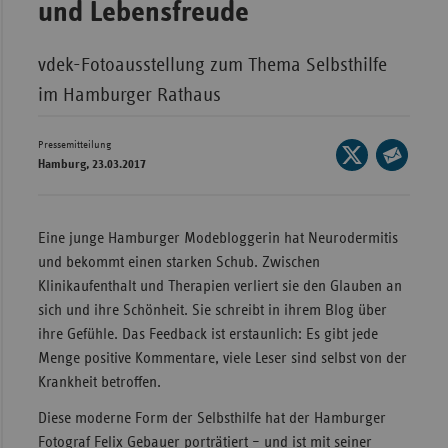
und Lebensfreude
Wür
vdek-Fotoausstellung zum Thema Selbsthilfe
Bay
im Hamburger Rathaus
Ber
Bre
Pressemitteilung
Seite
Hamburg, 23.03.2017
Ha
auf
Seite
X
Hes
per
teilen
E-
Mec
Eine junge Hamburger Modebloggerin hat Neurodermitis
Mail
Vo
und bekommt einen starken Schub. Zwischen
teilen
Klinikaufenthalt und Therapien verliert sie den Glauben an
Nie
sich und ihre Schönheit. Sie schreibt in ihrem Blog über
Nor
ihre Gefühle. Das Feedback ist erstaunlich: Es gibt jede
Wes
Menge positive Kommentare, viele Leser sind selbst von der
Krankheit betroffen.
Rhe
Diese moderne Form der Selbsthilfe hat der Hamburger
Fotograf Felix Gebauer porträtiert – und ist mit seiner
Saa