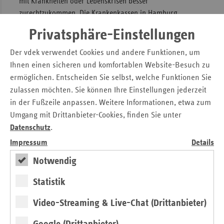
mit Krankheiten oder Lebenskrisen besser
zurechtzukommen. Die Krankenkassen in Hamburg
unterstützen dieses Engagement in diesem Jahr mit rund
Privatsphäre-Einstellungen
2,2 Millionen Euro. Davon tragen die Ersatzkassen den
größten Teil.
Der vdek verwendet Cookies und andere Funktionen, um
Ihnen einen sicheren und komfortablen Website-Besuch zu
„Mit viel Einfühlungsvermögen, Kreativität und großem
ermöglichen. Entscheiden Sie selbst, welche Funktionen Sie
Talent ist es den Wettbewerbsteilnehmern gelungen, die
zulassen möchten. Sie können Ihre Einstellungen jederzeit
gesundheitliche Selbsthilfe darzustellen“, sagte die Leiterin
in der Fußzeile anpassen. Weitere Informationen, etwa zum
der Landesvertretung des Verbands der Ersatzkassen,
Umgang mit Drittanbieter-Cookies, finden Sie unter
Kathrin Herbst. „Sie haben eindrucksvoll dokumentiert,
was für eine wichtige Unterstützung die Selbsthilfe neben
Datenschutz
.
der medizinischen Versorgung ist.“
Impressum
Details
Entstanden ist ein buntes Panorama, das die
Notwendig
unterschiedlichen Sichten junger Menschen auf das Thema
Statistik
Selbsthilfe zeigt. Etwa das Porträt eines Rollstuhlfahrers in
der Serie „Lebensfreude“, der sich in einer Tanzgruppe
Video-Streaming & Live-Chat (Drittanbieter)
engagiert. Oder die Serie über eine Gruppe junger
Rheumatiker, die einer der prämierten Fotografen
Google (Drittanbieter)