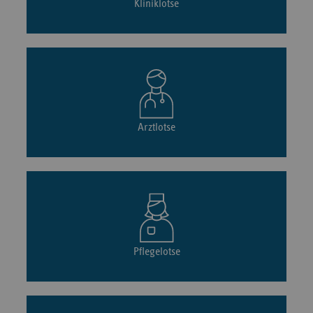
Kliniklotse
Arztlotse
Pflegelotse