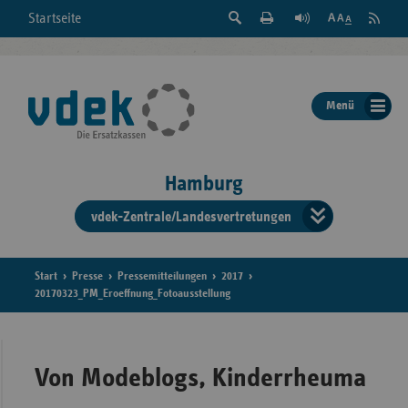
Suche
Seite
RSS
Startseite
Feed
einblenden
Drucken
abonni
Schrift
/
ausblenden
der
Menü
Seite
ändern
Hamburg
vdek-Zentrale/Landesvertretungen
Verband
der
Ersatzka
Start
Presse
Pressemitteilungen
2017
20170323_PM_Eroeffnung_Fotoausstellung
Bun
Von Modeblogs, Kinderrheuma