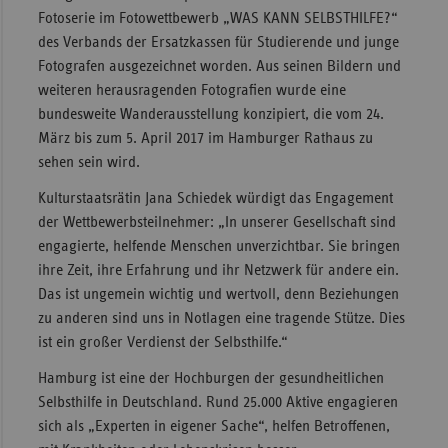
Fotoserie im Fotowettbewerb „WAS KANN SELBSTHILFE?“
Sac
des Verbands der Ersatzkassen für Studierende und junge
Sac
Fotografen ausgezeichnet worden. Aus seinen Bildern und
An
weiteren herausragenden Fotografien wurde eine
bundesweite Wanderausstellung konzipiert, die vom 24.
Sch
März bis zum 5. April 2017 im Hamburger Rathaus zu
Ho
sehen sein wird.
Thü
Kulturstaatsrätin Jana Schiedek würdigt das Engagement
der Wettbewerbsteilnehmer: „In unserer Gesellschaft sind
engagierte, helfende Menschen unverzichtbar. Sie bringen
ihre Zeit, ihre Erfahrung und ihr Netzwerk für andere ein.
Das ist ungemein wichtig und wertvoll, denn Beziehungen
zu anderen sind uns in Notlagen eine tragende Stütze. Dies
ist ein großer Verdienst der Selbsthilfe.“
Hamburg ist eine der Hochburgen der gesundheitlichen
Selbsthilfe in Deutschland. Rund 25.000 Aktive engagieren
sich als „Experten in eigener Sache“, helfen Betroffenen,