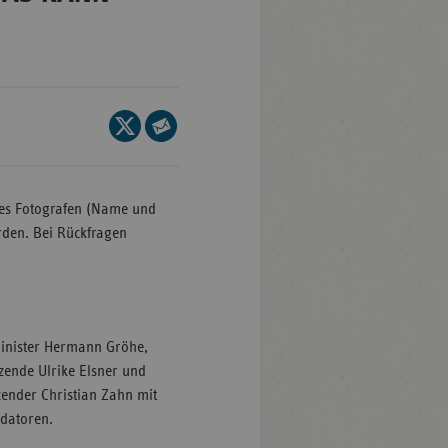
en-
mberg
Seite
auf
Seite
/Brandenburg
X
per
n
teilen
E-
des Fotografen (Name und
rg
Mail
den. Bei Rückfragen
teilen
nburg-
mmern
inister Hermann Gröhe,
sachsen
zende Ulrike Elsner und
ein-
zender Christian Zahn mit
len
udatoren.
and-