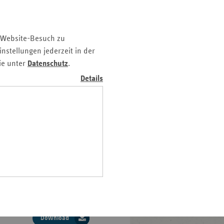
e/Lopata/vdek
» Lesen
z
nd
 Website-Besuch zu
n
nstellungen jederzeit in der
inister Hermann Gröhe und
n-
ie unter
Datenschutz
.
taltung.
t
Details
e/Lopata/vdek
» Lesen
wig-
ein
gen
kt Ziegler
errheuma ist, was man draus
Download