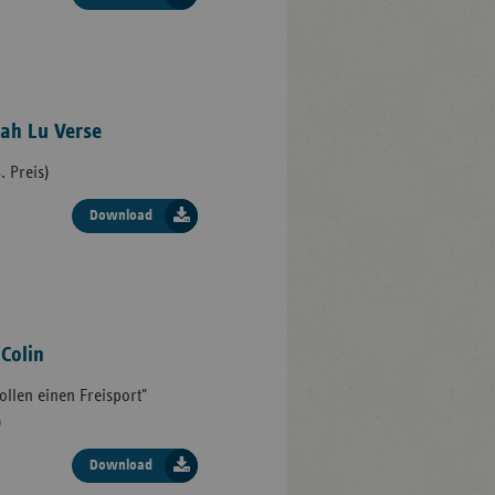
nah Lu Verse
. Preis)
Download
 Colin
ollen einen Freisport"
)
Download