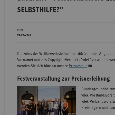
SELBSTHILFE?“
Bad
Württe
Stand:
Bayern
05.07.2016
Berlin
Breme
Die Fotos der Wettbewerbsteilnehmer dürfen unter Angabe 
Hambu
Vorname) und des Copyright-Vermerks "vdek" verwendet wer
Hessen
wenden Sie sich bitte an unsere
Pressestelle
.
Meckle
Festveranstaltung zur Preisverleihung
Vorpo
Bundesgesundheitsm
Nieder
vdek-Vorstandsvorsit
Nordrh
vdek-Verbandsvorsit
Westfa
Preisträgern und La
Rheinl