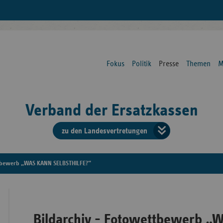
Fokus
Politik
Presse
Themen
M
Verband der Ersatzkassen
zu den Landesvertretungen
Verban
der
tbewerb „WAS KANN SELBSTHILFE?“
Ersatzk
vd
Bildarchiv - Fotowettbewerb 
Bundes