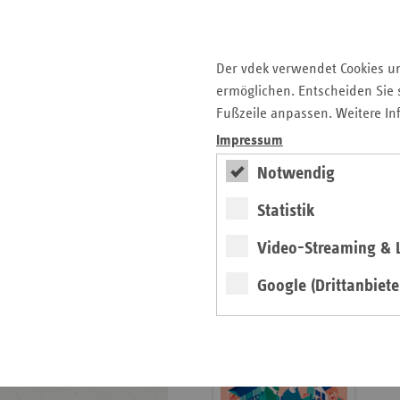
Publikationen
Der vdek verwendet Cookies u
Seitenleiste
Auf einen Blick
ermöglichen. Entscheiden Sie s
mit
Fußzeile anpassen. Weitere In
Glossar
weiteren
Impressum
Informationen
Kontakt und Anfahrt
Der vdek
Notwendig
Karriere
Statistik
Die GKV
Video-Streaming & L
ersatzkasse magazin.
Google (Drittanbiete
ePaper