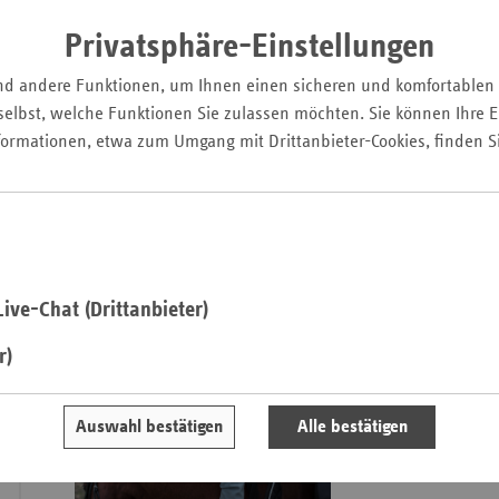
Copyright: axentis.d
Pfal
Privatsphäre-Einstellungen
Saarla
nd andere Funktionen, um Ihnen einen sicheren und komfortablen
Sachse
elbst, welche Funktionen Sie zulassen möchten. Sie können Ihre Ei
Bundesgesundheitsm
Sachse
formationen, etwa zum Umgang mit Drittanbieter-Cookies, finden S
Gäste der Festverans
Anhal
Copyright: axentis.d
Schles
Holst
Thürin
ive-Chat (Drittanbieter)
Preisträger
r)
Fotograf: Benedi
Aus der Serie "Kind
Auswahl bestätigen
Alle bestätigen
macht" (1. Platz)