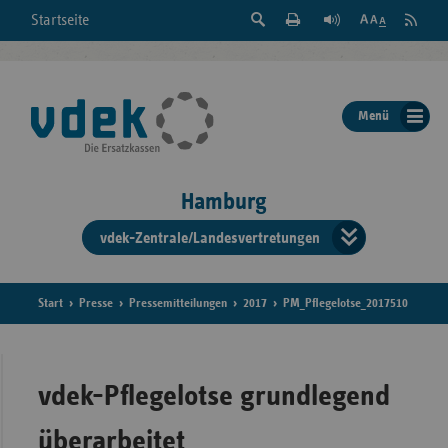
Suche
Seite
RSS
Startseite
Feed
einblenden
Drucken
abonni
Schrift
/
ausblenden
der
Menü
Seite
ändern
Hamburg
vdek-Zentrale/Landesvertretungen
Verband
der
Ersatzka
Start
Presse
Pressemitteilungen
2017
PM_Pflegelotse_2017510
Bun
vdek-Pflegelotse grundlegend
überarbeitet