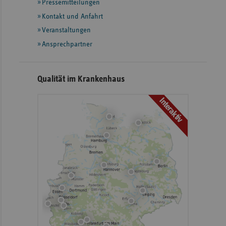
Pressemitteilungen
weiteren
Informationen
Kontakt und Anfahrt
Veranstaltungen
Ansprechpartner
Qualität im Krankenhaus
Interaktiv