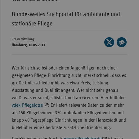
Wür
Bundesweites Suchportal für ambulante und
Bay
stationäre Pflege
Ber
Pressemitteilung
Seite
Bre
Hamburg, 10.05.2017
auf
Seite
Ha
X
per
Hes
teilen
E-
Wer für sich selbst oder einen Angehörigen nach einer
Mec
Mail
geeigneten Pflege-Einrichtung sucht, merkt schnell, dass es
Vo
teilen
große Unterschiede gibt, was etwa Preis, Leistung,
Ausstattung und Qualität angeht. Wer nicht sehr genau
Nie
weiß, was er sucht, stößt schnell an Grenzen. Hier hilft der
Nor
vdek-Pflegelotse
: Er liefert relevante Daten zu den mehr
Wes
als 150 Pflegeheimen, 370 ambulanten Pflegediensten und
Rhe
knapp 40 Tagespflege-Einrichtungen in der Hansestadt und
bietet über eine Checkliste zusätzliche Orientierung.
Saa
Die Bedienung des Portals
www.pflegelotse.de
ist nach