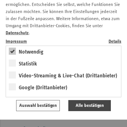
Pflegelotse eine zusätzliche Funktion: Sie können sich über
ermöglichen. Entscheiden Sie selbst, welche Funktionen Sie
das Portal direkt mit ihrer Ersatzkasse in Verbindung
zulassen möchten. Sie können Ihre Einstellungen jederzeit
setzen, um konkrete Einzelfragen zu klären.
in der Fußzeile anpassen. Weitere Informationen, etwa zum
Umgang mit Drittanbieter-Cookies, finden Sie unter
Datenschutz
.
Pressemitteilung
Impressum
Details
Notwendig
Kontakt
Statistik
Stefanie Kreiss
Verband der Ersatzkassen e. V. (vdek)
Video-Streaming & Live-Chat (Drittanbieter)
Landesvertretung Hamburg
Google (Drittanbieter)
Tel.: 0 40 / 41 32 98 - 20
E-Mail:
stefanie.kreiss@vdek.com
Auswahl bestätigen
Alle bestätigen
Seitennavigation
Seitenleiste
Auf einen Blick
mit