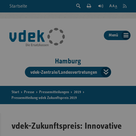
Suche
Seite
RSS
Startseite
Feed
einblenden
Drucken
abonni
Schrift
/
ausblenden
der
Menü
Seite
ändern
Hamburg
vdek-Zentrale/Landesvertretungen
Verband
der
Ersatzka
Start
Presse
Pressemitteilungen
2019
Pressemitteilung vdek Zukunftspreis 2019
Bun
vdek-Zukunftspreis: Innovative