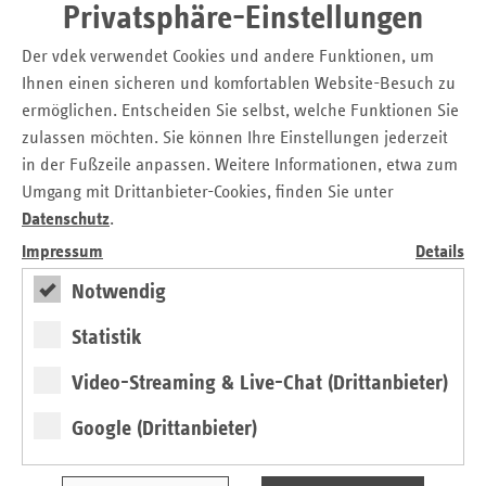
Privatsphäre-Einstellungen
auf Ihre Ideen! Eingereicht werden können Konzepte, die
das Sicherheitsbewusstsein zum Beispiel durch
Der vdek verwendet Cookies und andere Funktionen, um
Teamtrainings, Handlungshilfen oder den Einsatz von
Ihnen einen sicheren und komfortablen Website-Besuch zu
mobilen Geräten oder Apps fördern. Für die Ersatzkassen
ermöglichen. Entscheiden Sie selbst, welche Funktionen Sie
sind dabei insbesondere Projekte interessant, die Patienten
zulassen möchten. Sie können Ihre Einstellungen jederzeit
als aktive Partner in den Behandlungsprozess einbinden
in der Fußzeile anpassen. Weitere Informationen, etwa zum
sowie Ansätze, die einen offenen Umgang mit Risiken und
Umgang mit Drittanbieter-Cookies, finden Sie unter
Fehlern fördern.
Datenschutz
.
Über die Preisvergabe entscheidet eine prominent besetzte
Impressum
Details
Jury.
Notwendig
Interessenten können ihre Bewerbungen bis zum
14. April
2019
einreichen. Für die besten Ideen und Konzepte ist ein
Statistik
Preisgeld von insgesamt 20.000 Euro
ausgelobt. Weitere
Video-Streaming & Live-Chat (Drittanbieter)
Informationen, Teilnahmebedingungen und das
Anmeldeformular zum vdek-Zukunftspreis 2019 finden
Google (Drittanbieter)
Bewerber unter:
https://www.vdek.com/ueber_uns/vdek-