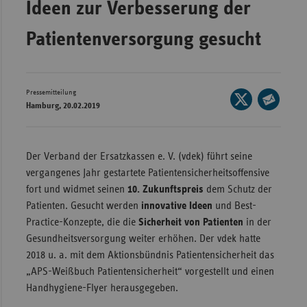
Ideen zur Verbesserung der
Wür
Patientenversorgung gesucht
Bay
Ber
Bre
Pressemitteilung
Seite
Hamburg, 20.02.2019
auf
Ha
Seite
X
per
Hes
teilen
E-
Der Verband der Ersatzkassen e. V. (vdek) führt seine
Mec
Mail
vergangenes Jahr gestartete Patientensicherheitsoffensive
Vo
teilen
fort und widmet seinen
10. Zukunftspreis
dem Schutz der
Nie
Patienten. Gesucht werden
innovative Ideen
und Best-
Practice-Konzepte, die die
Sicherheit von Patienten
in der
Nor
Gesundheitsversorgung weiter erhöhen. Der vdek hatte
Wes
2018 u. a. mit dem Aktionsbündnis Patientensicherheit das
Rhe
„APS-Weißbuch Patientensicherheit“ vorgestellt und einen
Handhygiene-Flyer herausgegeben.
Saa