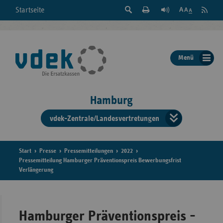
Suche
Seite
RSS
Startseite
Feed
einblenden
Drucken
abonni
Schrift
/
ausblenden
der
Menü
Seite
ändern
Hamburg
vdek-Zentrale/Landesvertretungen
Verband
der
Ersatzka
Start
Presse
Pressemitteilungen
2022
Pressemitteilung Hamburger Präventionspreis Bewerbungsfrist
Verlängerung
Bun
Hamburger Präventionspreis -