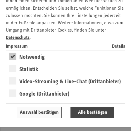
Ihnen einen sicheren und komfortablen Website-Besuch zu
ermöglichen. Entscheiden Sie selbst, welche Funktionen Sie
Die Bewerbungsunterlagen können auf der Homepage der
zulassen möchten. Sie können Ihre Einstellungen jederzeit
Hamburger Landesvertretung des Verbands der
Ersatzkassen unter
in der Fußzeile anpassen. Weitere Informationen, etwa zum
www.vdek.com/LVen/HAM/fokus/praeventionspreis.html
Umgang mit Drittanbieter-Cookies, finden Sie unter
heruntergeladen werden. Dort finden sich auch weitere
Datenschutz
.
Informationen zu den Teilnahmebedingungen.
Impressum
Details
Notwendig
Pressemitteilung
Statistik
Kontakt
Video-Streaming & Live-Chat (Drittanbieter)
Stefanie Kreiss
Google (Drittanbieter)
Verband der Ersatzkassen e. V. (vdek)
Landesvertretung Hamburg
Tel.: 0 40 / 41 32 98 - 20
Auswahl bestätigen
Alle bestätigen
E-Mail:
stefanie.kreiss@vdek.com