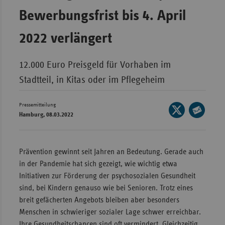
Bewerbungsfrist bis 4. April
Wür
Bay
2022 verlängert
Ber
12.000 Euro Preisgeld für Vorhaben im
Bre
Stadtteil, in Kitas oder im Pflegeheim
Ha
Hes
Pressemitteilung
Seite
Hamburg, 08.03.2022
Mec
auf
Seite
Vo
X
per
teilen
Nie
E-
Prävention gewinnt seit Jahren an Bedeutung. Gerade auch
Mail
in der Pandemie hat sich gezeigt, wie wichtig etwa
Nor
teilen
Initiativen zur Förderung der psychosozialen Gesundheit
Wes
sind, bei Kindern genauso wie bei Senioren. Trotz eines
Rhe
breit gefächerten Angebots bleiben aber besonders
Menschen in schwieriger sozialer Lage schwer erreichbar.
Saa
Ihre Gesundheitschancen sind oft vermindert. Gleichzeitig