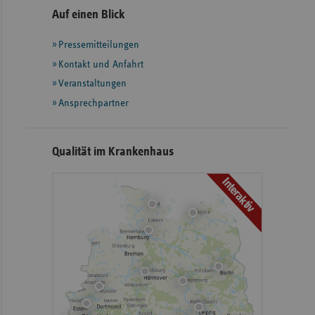
Seitennavigation
Seitenleiste
Auf einen Blick
mit
Pressemitteilungen
weiteren
Informationen
Kontakt und Anfahrt
Veranstaltungen
Ansprechpartner
Qualität im Krankenhaus
Interaktiv