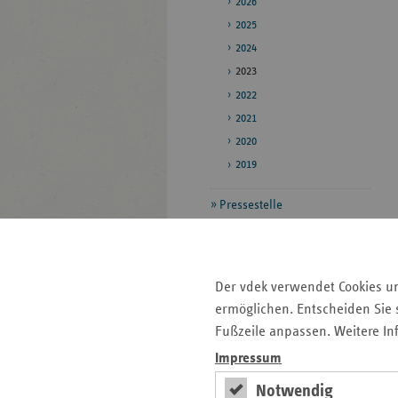
2026
2025
2024
2023
2022
2021
2020
2019
Pressestelle
Bildarchiv
Daten zum
Der vdek verwendet Cookies u
Gesundheitswesen
ermöglichen. Entscheiden Sie s
Veröffentlichungen
Fußzeile anpassen. Weitere In
Impressum
Seitenleiste
Auf einen Blick
Notwendig