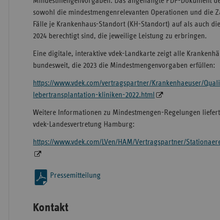
Mindestmengenvorgaben. Das angehängte PDF-Dokument der P
sowohl die mindestmengenrelevanten Operationen und die Z
Fälle je Krankenhaus-Standort (KH-Standort) auf als auch di
2024 berechtigt sind, die jeweilige Leistung zu erbringen.
Eine digitale, interaktive vdek-Landkarte zeigt alle Kranke
bundesweit, die 2023 die Mindestmengenvorgaben erfüllen:
https://www.vdek.com/vertragspartner/Krankenhaeuser/Qual
lebertransplantation-kliniken-2022.html
Weitere Informationen zu Mindestmengen-Regelungen liefert 
vdek-Landesvertretung Hamburg:
https://www.vdek.com/LVen/HAM/Vertragspartner/Stationaere
Pressemitteilung
Kontakt