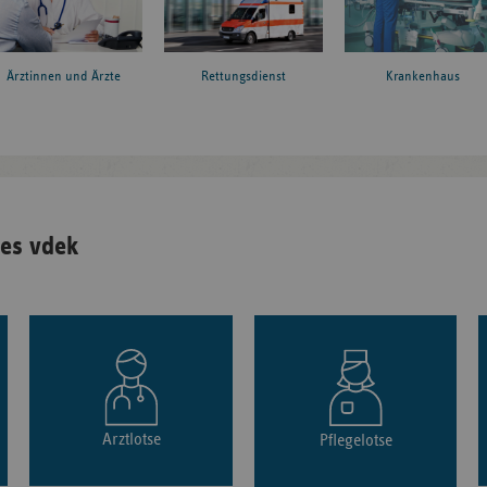
Ärztinnen und Ärzte
Rettungsdienst
Krankenhaus
es vdek
Arztlotse
Pflegelotse