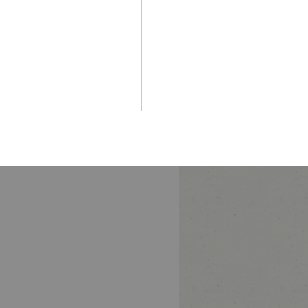
Pfalz
rland
hsen
hsen-
halt
leswig-
lstein
ringen