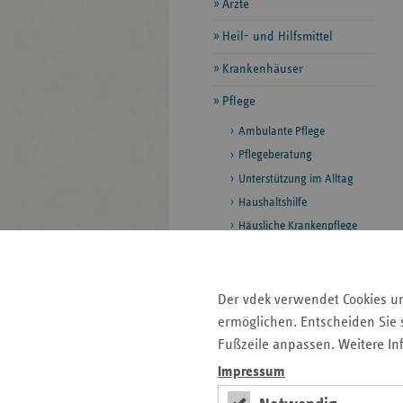
Ärzte
Heil- und Hilfsmittel
Krankenhäuser
Pflege
Ambulante Pflege
Pflegeberatung
Unterstützung im Alltag
Haushaltshilfe
Häusliche Krankenpflege
Stationäre Pflege
Qualitätssicherung
Pflegelotse
Der vdek verwendet Cookies u
Regional übliches
ermöglichen. Entscheiden Sie s
Entlohnungsniveau
Fußzeile anpassen. Weitere In
Versorgungsplanung in der
Impressum
letzten Lebensphase