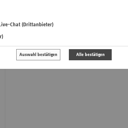
Koordinierungsstelle Qualitätsprüfungen
Saa
c/o Verband der Ersatzkassen e.V. (vdek)
Landesvertretung Sachsen-Anhalt
ive-Chat (Drittanbieter)
Sac
Referat Pflege
Sac
r)
Telefon: 03 91 / 5 65 16 17
An
Fax: 03 91 / 5 65 16 30
Sch
Auswahl bestätigen
Alle bestätigen
Ho
Thü