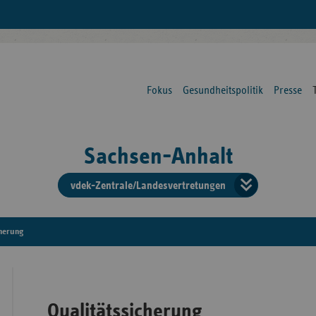
Fokus
Gesundheitspolitik
Presse
Sachsen-Anhalt
vdek-Zentrale/Landesvertretungen
Verba
der
cherung
Ersat
Qualitätssicherung
Bun