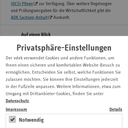
(DCS) Pflege
zur Verfügung. Über weitere Regelungen
Sac
und Prüfungsvorgaben für die Wirtschaftlichkeit gibt die
AOK Sachsen-Anhalt
Auskunft.
Sac
An
Seitennavigation
Seitenleiste
Sch
Auf einen Blick
mit
Ho
Privatsphäre-Einstellungen
Kontakt und Anfahrt
weiteren
Thü
Informationen
Pressemitteilungen
Der vdek verwendet Cookies und andere Funktionen, um
Veranstaltungen
Ihnen einen sicheren und komfortablen Website-Besuch zu
ermöglichen. Entscheiden Sie selbst, welche Funktionen Sie
zulassen möchten. Sie können Ihre Einstellungen jederzeit
Veranstaltungshinweis
in der Fußzeile anpassen. Weitere Informationen, etwa zum
Umgang mit Drittanbieter-Cookies, finden Sie unter
vdek-Symposium 2026
Datenschutz
.
Impressum
Details
Das Gesundheitswesen in Sachsen-Anhalt
Notwendig