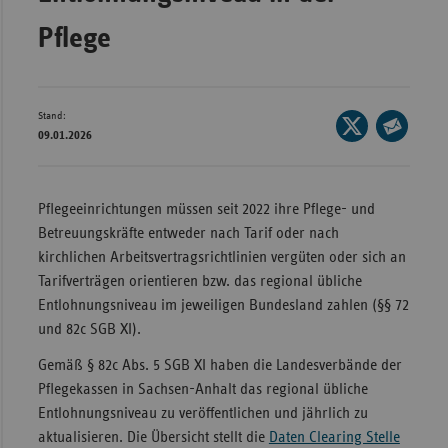
Wür
Pflege
Bay
Ber
Stand:
Seite
Bre
09.01.2026
auf
Seite
Ha
X
per
teilen
Hes
E-
Pflegeeinrichtungen müssen seit 2022 ihre Pflege- und
Mail
Betreuungskräfte entweder nach Tarif oder nach
Mec
teilen
kirchlichen Arbeitsvertragsrichtlinien vergüten oder sich an
Vo
Tarifverträgen orientieren bzw. das regional übliche
Nie
Entlohnungsniveau im jeweiligen Bundesland zahlen (§§ 72
Nor
und 82c SGB XI).
Wes
Gemäß § 82c Abs. 5 SGB XI haben die Landesverbände der
Rhe
Pflegekassen in Sachsen-Anhalt das regional übliche
Entlohnungsniveau zu veröffentlichen und jährlich zu
aktualisieren. Die Übersicht stellt die
Daten Clearing Stelle
Saa