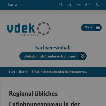
Suche
Seite
RSS
Startseite
Feed
einblenden
Drucken
abonni
Schrift
/
ausblenden
der
Menü
Seite
ändern
Sachsen-Anhalt
vdek-Zentrale/Landesvertretungen
Verband
der
Ersatzka
Start
Themen
Pflege
Regional übliches Entlohnungsniveau
Bun
Regional übliches
Entlohnungsniveau in der