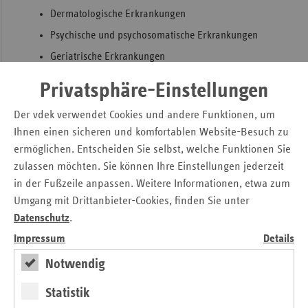
Dermatologische Erkrankungen
Psychische und psychosomatische Erkrankungen
Geriatrische Erkrankungen
Onkologische Erkrankungen
Privatsphäre-Einstellungen
Pneumologische Erkrankungen
Der vdek verwendet Cookies und andere Funktionen, um
Rehabilitation psychisch kranker und behinderter
Ihnen einen sicheren und komfortablen Website-Besuch zu
Menschen (RPK)
ermöglichen. Entscheiden Sie selbst, welche Funktionen Sie
Sucht
zulassen möchten. Sie können Ihre Einstellungen jederzeit
Einen entsprechenden Antrag samt umfassenden Konzept
in der Fußzeile anpassen. Weitere Informationen, etwa zum
sowie den ausgefüllten Strukturerhebungsbogen können
Umgang mit Drittanbieter-Cookies, finden Sie unter
unter nach stehendem Kontakt eingereicht werden:
Datenschutz
.
Impressum
Details
vdek-Landesvertretung Sachsen-Anhalt
Notwendig
Schleinufer 12
39104 Magdeburg
Statistik