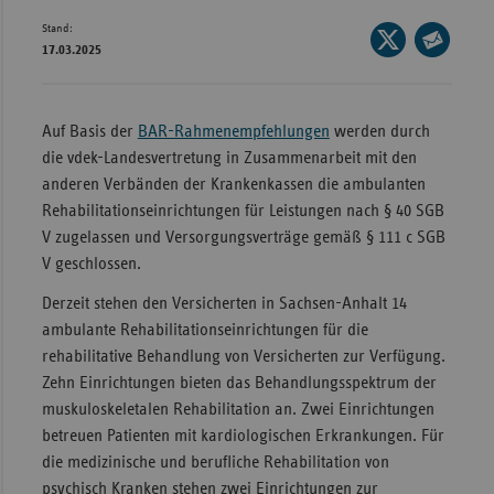
Stand:
Wür
Seite
17.03.2025
auf
Seite
Bay
X
per
Ber
teilen
E-
Auf Basis der
BAR-Rahmenempfehlungen
werden durch
Bre
Mail
die vdek-Landesvertretung in Zusammenarbeit mit den
teilen
Ha
anderen Verbänden der Krankenkassen die ambulanten
Rehabilitationseinrichtungen für Leistungen nach § 40 SGB
Hes
V zugelassen und Versorgungsverträge gemäß § 111 c SGB
Mec
V geschlossen.
Vo
Derzeit stehen den Versicherten in Sachsen-Anhalt 14
Nie
ambulante Rehabilitationseinrichtungen für die
rehabilitative Behandlung von Versicherten zur Verfügung.
Nor
Zehn Einrichtungen bieten das Behandlungsspektrum der
Wes
muskuloskeletalen Rehabilitation an. Zwei Einrichtungen
Rhe
betreuen Patienten mit kardiologischen Erkrankungen. Für
die medizinische und berufliche Rehabilitation von
Saa
psychisch Kranken stehen zwei Einrichtungen zur