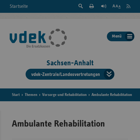
Suche
Seite
RSS
Startseite
Feed
einblenden
Drucken
abonni
Schrift
/
ausblenden
der
Menü
Seite
ändern
Sachsen-Anhalt
vdek-Zentrale/Landesvertretungen
Verband
der
Ersatzka
Start
Themen
Vorsorge und Rehabilitation
Ambulante Rehabilitation
Bun
Ambulante Rehabilitation