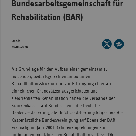
Bundesarbeitsgemeinschaft für
Bad
Württe
Rehabilitation (BAR)
Bayern
Berlin
Breme
Stand:
Seite
20.03.2026
auf
Hambu
Seite
X
per
Hessen
teilen
E-
Als Grundlage für den Aufbau einer gemeinsam zu
Meckle
Mail
nutzenden, bedarfsgerechten ambulanten
Vorpo
teilen
Rehabilitationsstruktur und zur Erbringung einer an
Nieder
einheitlichen Grundsätzen ausgerichteten und
zielorientierten Rehabilitation haben die Verbände der
Nordrh
Krankenkassen auf Bundesebene, die Deutsche
Westfa
Rentenversicherung, die Unfallversicherungsträger und die
Rheinl
Kassenärztliche Bundesvereinigung auf Ebene der BAR
Pfal
erstmalig im Jahr 2001 Rahmenempfehlungen zur
Saarla
ambulanten medizinischen Rehabilitation verfasst. Die