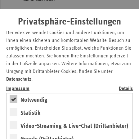
BAR-Rahmenempfehlungen ambulante neurologische
Privatsphäre-Einstellungen
Rehabilitation
Stand: 08.09.2005
Der vdek verwendet Cookies und andere Funktionen, um
Ihnen einen sicheren und komfortablen Website-Besuch zu
BAR-Rahmenempfehlungen ambulante
ermöglichen. Entscheiden Sie selbst, welche Funktionen Sie
dermatologische Rehabilitation
Stand: 22.01.2004
zulassen möchten. Sie können Ihre Einstellungen jederzeit
in der Fußzeile anpassen. Weitere Informationen, etwa zum
BAR-Rahmenempfehlungen ambulante psychische
Umgang mit Drittanbieter-Cookies, finden Sie unter
und psychosomatische Rehabilitation
Datenschutz
.
Stand: 22.01.2004
Impressum
Details
BAR-Rahmenempfehlungen ambulante onkologische
Notwendig
Rehabilitation
Stand: 22.01.2004
Statistik
BAR-Rahmenempfehlungen ambulante
Video-Streaming & Live-Chat (Drittanbieter)
pneumologische Rehabilitation