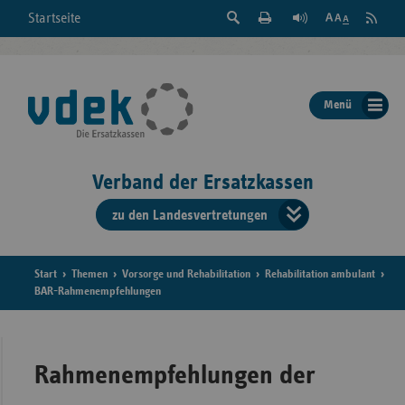
Suche
Seite
RSS
Startseite
Feed
einblenden
Drucken
abonni
Schrift
/
ausblenden
der
Menü
Seite
ändern
Verband der Ersatzkassen
zu den Landesvertretungen
Verband
der
Ersatzkass
Start
Themen
Vorsorge und Rehabilitation
Rehabilitation ambulant
BAR-Rahmenempfehlungen
vd
Bundes
Rahmenempfehlungen der