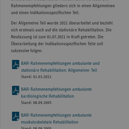
Rahmenempfehlungen gliedern sich in einen Allgemeinen
Sachse
und einen Indikationsspezifischen Teil.
Sachse
Der Allgemeine Teil wurde 2021 überarbeitet und bezieht
Anhal
sich erstmals auch auf die stationäre Rehabilitation. Die
Schles
Neufassung ist zum 01.07.2021 in Kraft getreten. Die
Holst
Überarbeitung der Indikationsspezifischen Teile soll
sukzessive folgen.
Thürin
BAR-Rahmenempfehlungen ambulante und
stationäre Rehabilitation: Allgemeiner Teil
Stand: 01.03.2021
BAR-Rahmenempfehlungen ambulante
kardiologische Rehabilitation
Stand: 08.09.2005
BAR-Rahmenempfehlungen ambulante
muskuloskeletale Rehabilitation
Stand: 08.09.2005