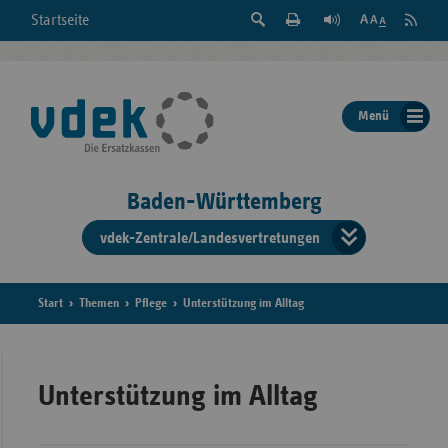
Suche
Seite
RSS
Startseite
Feed
einblenden
Drucken
abonni
Schrift
/
ausblenden
der
Menü
Seite
ändern
Baden-Württemberg
vdek-Zentrale/Landesvertretungen
Verband
der
Ersatzka
Start
Themen
Pflege
Unterstützung im Alltag
Bun
Unterstützung im Alltag