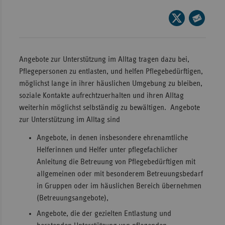
Wür
Seite
auf
Seite
Bay
X
per
Ber
teilen
E-
Angebote zur Unterstützung im Alltag tragen dazu bei,
Bre
Mail
Pflegepersonen zu entlasten, und helfen Pflegebedürftigen,
teilen
möglichst lange in ihrer häuslichen Umgebung zu bleiben,
Ha
soziale Kontakte aufrechtzuerhalten und ihren Alltag
Hes
weiterhin möglichst selbständig zu bewältigen. Angebote
Mec
zur Unterstützung im Alltag sind
Vo
Angebote, in denen insbesondere ehrenamtliche
Nie
Helferinnen und Helfer unter pflegefachlicher
Anleitung die Betreuung von Pflegebedürftigen mit
Nor
allgemeinen oder mit besonderem Betreuungsbedarf
Wes
in Gruppen oder im häuslichen Bereich übernehmen
Rhe
(Betreuungsangebote),
Angebote, die der gezielten Entlastung und
Saa