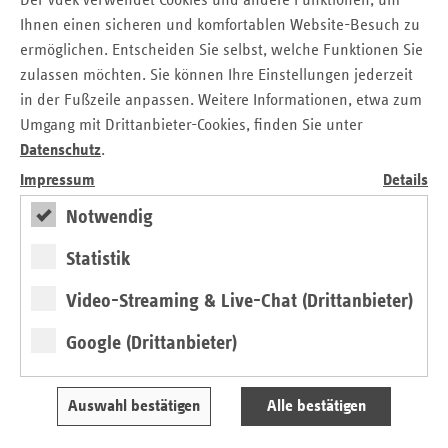
Der vdek verwendet Cookies und andere Funktionen, um
Ihnen einen sicheren und komfortablen Website-Besuch zu
Informationen zum Thema ehrenamtliche Einzelhelfer und
ermöglichen. Entscheiden Sie selbst, welche Funktionen Sie
Einzelhelferinnen finden Sie auch unter den folgenden
zulassen möchten. Sie können Ihre Einstellungen jederzeit
Links:
in der Fußzeile anpassen. Weitere Informationen, etwa zum
Umgang mit Drittanbieter-Cookies, finden Sie unter
https://www.usta-bw.de/
Datenschutz
.
https://sozialministerium.baden-
Impressum
Details
wuerttemberg.de/de/gesundheit-pflege/pflege/ehrenamt-
Notwendig
und-selbsthilfe/anerkennung-einzelhelfende
.
Statistik
Verordnung der Landesregierung Baden-
Württemberg UstA-VO
Video-Streaming & Live-Chat (Drittanbieter)
Google (Drittanbieter)
Seitennavigation
Seitenleiste
Auf einen Blick
mit
Veranstaltungen
weiteren
Auswahl bestätigen
Alle bestätigen
Informationen
Pressemitteilungen