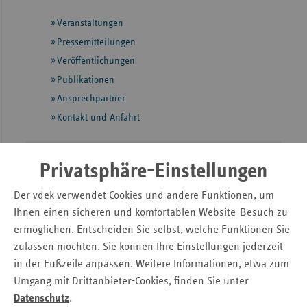
mit
Sac
Veranstaltungen
weiteren
Informationen
Pressemitteilungen
Sac
An
Veröffentlichungen
Publikationen
Sch
Ansprechpartner
Ho
Kontakt und Anfahrt
Thü
teamw()rk für Gesundheit und Arbeit
Privatsphäre-Einstellungen
Der vdek verwendet Cookies und andere Funktionen, um
2026
Ihnen einen sicheren und komfortablen Website-Besuch zu
ermöglichen. Entscheiden Sie selbst, welche Funktionen Sie
zulassen möchten. Sie können Ihre Einstellungen jederzeit
in der Fußzeile anpassen. Weitere Informationen, etwa zum
Umgang mit Drittanbieter-Cookies, finden Sie unter
Datenschutz
.