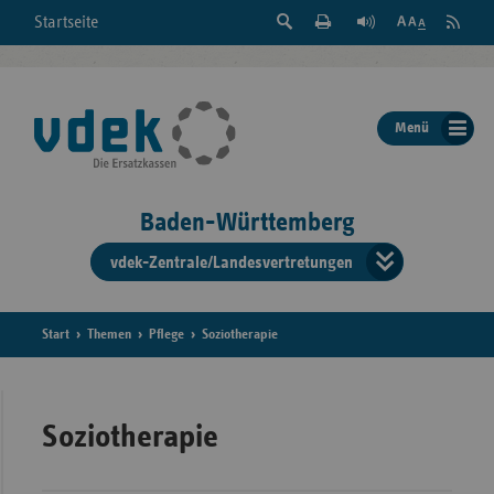
Suche
Seite
RSS
Startseite
Feed
einblenden
Drucken
abonni
Schrift
/
ausblenden
der
Menü
Seite
ändern
Baden-Württemberg
vdek-Zentrale/Landesvertretungen
Verband
der
Ersatzka
Start
Themen
Pflege
Soziotherapie
Bun
Soziotherapie