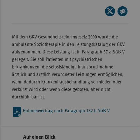
Wür
Seite
auf
Seite
Bay
X
per
Ber
teilen
E-
Mit dem GKV Gesundheitsreformgesetz 2000 wurde die
Bre
Mail
ambulante Soziotherapie in den Leistungskatalog der GKV
teilen
aufgenommen. Diese Leistung ist in Paragraph 37 a SGB V
Ha
geregelt. Sie soll Patienten mit psychiatrischen
Hes
Erkrankungen, die selbstständige Inanspruchnahme
Mec
ärztlich und ärztlich verordneter Leistungen ermöglichen,
Vo
wenn dadurch Krankenhausbehandlung vermieden oder
verkürzt wird oder wenn diese geboten, aber nicht
Nie
durchführbar ist.
Nor
Wes
Rahmenvertrag nach Paragraph 132 b SGB V
Rhe
Seitennavigation
Seitenleiste
Auf einen Blick
Saa