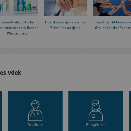
Gesundheitspolitische
Ersatzkassen gemeinsames
Projektbericht Kommuna
sitionen des vdek Baden-
Präventionsprojekte
Gesundheitskonferenze
Württemberg
es vdek
Arztlotse
Pflegelotse