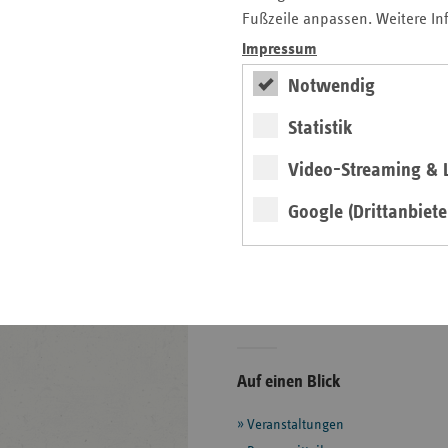
Veröffentlichungen
Fußzeile anpassen. Weitere In
Versorgungsplanung
Impressum
Notwendig
Prävention und
Gesundheitsförderung
Statistik
Rettungsdienst und
Krankentransport
Video-Streaming & L
Krankenfahrten
Google (Drittanbiete
Selbsthilfe
Vorsorge und Rehabilitation
Zahnärzte
Seitenleiste
Auf einen Blick
mit
Veranstaltungen
weiteren