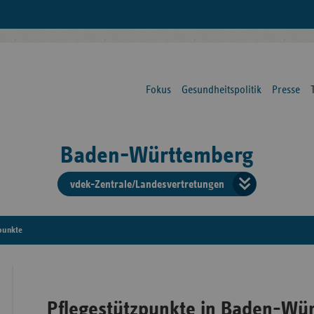
Fokus
Gesundheitspolitik
Presse
Baden-Württemberg
vdek-Zentrale/Landesvertretungen
Verba
der
punkte
Ersat
Pflegestützpunkte in Baden-Wü
Bun