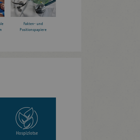
le
Fakten- und
n
Positionspapiere
Hospizlotse