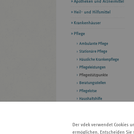
Apotheken und Arzneimittel
Heil- und Hilfsmittel
Krankenhäuser
Pflege
Ambulante Pflege
Stationäre Pflege
Häusliche Krankenpflege
Pflegeleistungen
Pflegestützpunkte
Beratungsstellen
Pflegelotse
Haushaltshilfe
Hospize
Unterstützung im Alltag
Palliativversorgung
Der vdek verwendet Cookies u
Soziotherapie
ermöglichen. Entscheiden Sie s