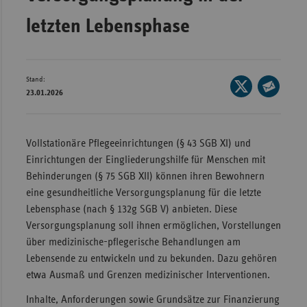
Wür
letzten Lebensphase
Bay
Ber
Stand:
Seite
Bre
23.01.2026
auf
Seite
Ha
X
per
teilen
Hes
E-
Vollstationäre Pflegeeinrichtungen (§ 43 SGB XI) und
Mail
Einrichtungen der Eingliederungshilfe für Menschen mit
Mec
teilen
Behinderungen (§ 75 SGB XII) können ihren Bewohnern
Vo
eine gesundheitliche Versorgungsplanung für die letzte
Nie
Lebensphase (nach § 132g SGB V) anbieten. Diese
Nor
Versorgungsplanung soll ihnen ermöglichen, Vorstellungen
Wes
über medizinische-pflegerische Behandlungen am
Lebensende zu entwickeln und zu bekunden. Dazu gehören
Rhe
etwa Ausmaß und Grenzen medizinischer Interventionen.
Inhalte, Anforderungen sowie Grundsätze zur Finanzierung
Saa