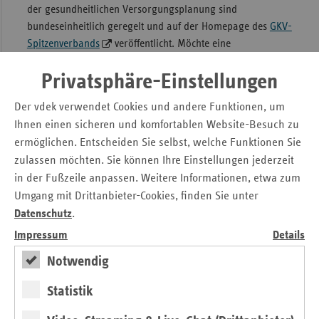
der gesundheitlichen Versorgungsplanung sind
Sac
bundeseinheitlich geregelt und auf der Homepage des
GKV-
Spitzenverbands
veröffentlicht. Möchte eine
Sac
Pflegeeinrichtung diese Leistung erbringen, muss sie dafür
An
Privatsphäre-Einstellungen
eine Einzelvergütungsvereinbarung mit den Krankenkassen
Sch
in Sachsen abschließen.
Ho
Der vdek verwendet Cookies und andere Funktionen, um
Die KNAPPSCHAFT prüft federführend für alle
Ihnen einen sicheren und komfortablen Website-Besuch zu
Thü
Krankenkassen in Sachsen die Vertragsvoraussetzungen
ermöglichen. Entscheiden Sie selbst, welche Funktionen Sie
und stellt die Vergütungsvereinbarungen aus.
zulassen möchten. Sie können Ihre Einstellungen jederzeit
in der Fußzeile anpassen. Weitere Informationen, etwa zum
Adresse
Umgang mit Drittanbieter-Cookies, finden Sie unter
Datenschutz
.
Ihre Antragsunterlagen und Fragen richten Sie bitte an:
Impressum
Details
KNAPPSCHAFT
Notwendig
Jagdschänkenstraße 50
09117 Chemnitz
Statistik