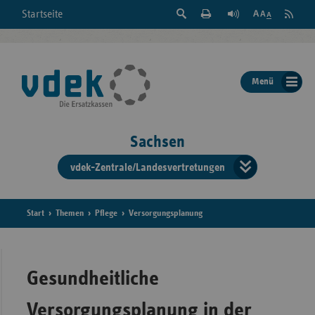
Suche
Seite
RSS
Startseite
Feed
einblenden
Drucken
abonni
Schrift
/
ausblenden
der
Menü
Seite
ändern
Sachsen
vdek-Zentrale/Landesvertretungen
Verband
der
Ersatzka
Start
Themen
Pflege
Versorgungsplanung
Bun
Gesundheitliche
Versorgungsplanung in der