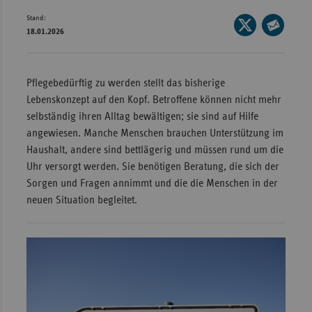
Stand:
Wür
Seite
18.01.2026
auf
Seite
Bay
X
per
Ber
teilen
E-
Pflegebedürftig zu werden stellt das bisherige
Bre
Mail
Lebenskonzept auf den Kopf. Betroffene können nicht mehr
teilen
Ha
selbständig ihren Alltag bewältigen; sie sind auf Hilfe
angewiesen. Manche Menschen brauchen Unterstützung im
Hes
Haushalt, andere sind bettlägerig und müssen rund um die
Mec
Uhr versorgt werden. Sie benötigen Beratung, die sich der
Vo
Sorgen und Fragen annimmt und die die Menschen in der
neuen Situation begleitet.
Nie
Nor
Wes
Rhe
Saa