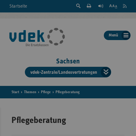
Suche
Seite
RSS
Startseite
Feed
einblenden
Drucken
abonni
Schrift
/
ausblenden
der
Menü
Seite
ändern
Sachsen
vdek-Zentrale/Landesvertretungen
Verband
der
Ersatzka
Start
Themen
Pflege
Pflegeberatung
Bun
Pflegeberatung