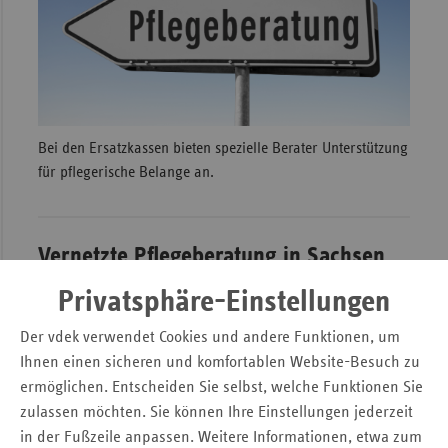
Sac
Sac
An
Sch
Ho
Bei den Ersatzkassen bieten spezielle Berater Unterstützung
für pflegerische Belange an.
Thü
Vernetzte Pflegeberatung in Sachsen
Privatsphäre-Einstellungen
Sachsen hat sich für die Pflegeberatung in regional
angesiedelten Pflegenetzwerken entschieden.
Der vdek verwendet Cookies und andere Funktionen, um
Kooperationspartner der Netzwerke sind neben den
Ihnen einen sicheren und komfortablen Website-Besuch zu
Pflegekassen das Sächsische Staatsministerium für
ermöglichen. Entscheiden Sie selbst, welche Funktionen Sie
Soziales, Gesundheit und Gesellschaftlichen Zusammenhalt,
zulassen möchten. Sie können Ihre Einstellungen jederzeit
der Sächsische Städte- und Gemeindetag sowie der
in der Fußzeile anpassen. Weitere Informationen, etwa zum
Sächsische Landkreistag.