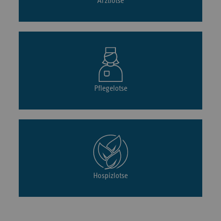
Arztlotse
Pflegelotse
Hospizlotse