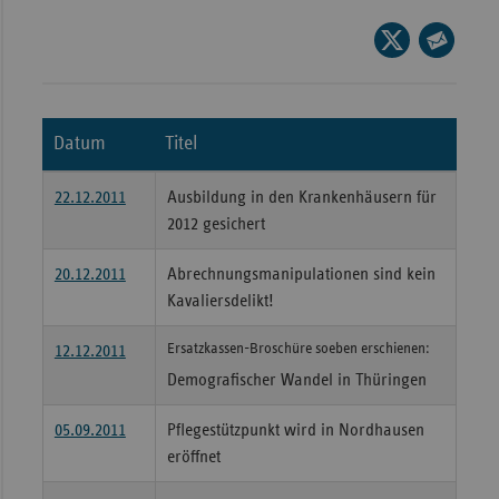
Wür
Seite
auf
Seite
Bay
X
per
Ber
teilen
E-
Datum
Titel
Bre
Mail
teilen
Ha
22.12.2011
Ausbildung in den Krankenhäusern für
Hes
2012 gesichert
Mec
20.12.2011
Abrechnungsmanipulationen sind kein
Vo
Kavaliersdelikt!
Nie
Ersatzkassen-Broschüre soeben erschienen:
12.12.2011
Nor
Demografischer Wandel in Thüringen
Wes
Rhe
05.09.2011
Pflegestützpunkt wird in Nordhausen
eröffnet
Saa