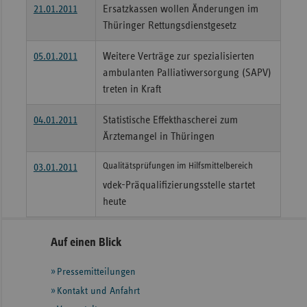
21.01.2011
Ersatzkassen wollen Änderungen im
Thüringer Rettungsdienstgesetz
05.01.2011
Weitere Verträge zur spezialisierten
ambulanten Palliativversorgung (SAPV)
treten in Kraft
04.01.2011
Statistische Effekthascherei zum
Ärztemangel in Thüringen
Qualitätsprüfungen im Hilfsmittelbereich
03.01.2011
vdek-Präqualifizierungsstelle startet
heute
Seitennavigation
Seitenleiste
Auf einen Blick
mit
Pressemitteilungen
weiteren
Informationen
Kontakt und Anfahrt