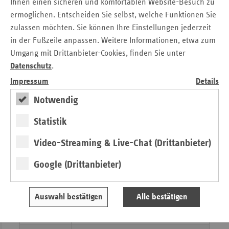
Ihnen einen sicheren und komfortablen Website-Besuch zu
geplant
ermöglichen. Entscheiden Sie selbst, welche Funktionen Sie
zulassen möchten. Sie können Ihre Einstellungen jederzeit
22.03.2011
Erwartungen der Ersatzkassen an die
in der Fußzeile anpassen. Weitere Informationen, etwa zum
Gesundheitspolitik
Umgang mit Drittanbieter-Cookies, finden Sie unter
Datenschutz
.
07.03.2011
Mehr Geld für Thüringer
Impressum
Details
Krankenhäuser
Notwendig
08.02.2011
Krankenkassen: 495.000 Euro
Fördermittel für Thüringer Selbsthilfe /
Statistik
Anträge für das Förderjahr 2012 bis
Video-Streaming & Live-Chat (Drittanbieter)
spätestens 31. Januar einreichen
Google (Drittanbieter)
07.02.2011
vdek-Präqualifizierungsstelle in
Thüringen gut gestartet
Auswahl bestätigen
Alle bestätigen
24.01.2011
Wie sieht die Zukunft der solidarischen
Krankenversicherung aus?