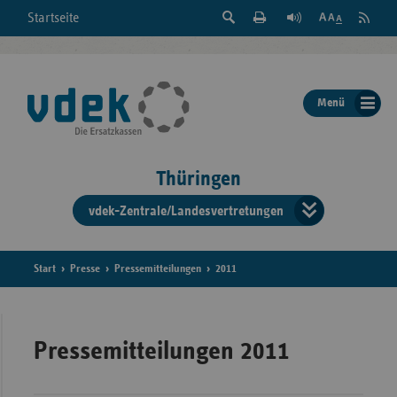
Suche
Seite
RSS
Startseite
Feed
einblenden
Drucken
abonni
Schrift
/
ausblenden
der
Menü
Seite
ändern
Thüringen
vdek-Zentrale/Landesvertretungen
Verband
der
Ersatzka
Start
Presse
Pressemitteilungen
2011
Bun
Pressemitteilungen 2011