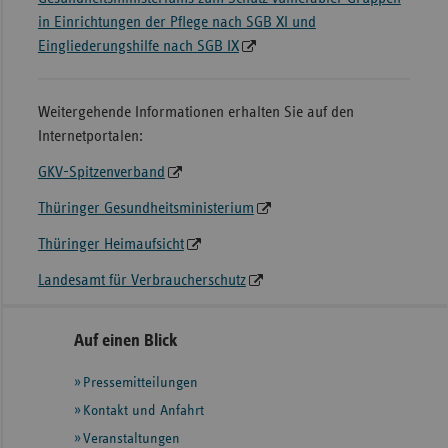
in Einrichtungen der Pflege nach SGB XI und
Eingliederungshilfe nach SGB IX
Weitergehende Informationen erhalten Sie auf den
Internetportalen:
GKV-Spitzenverband
Thüringer Gesundheitsministerium
Thüringer Heimaufsicht
Landesamt für Verbraucherschutz
Seitennavigation
Seitenleiste
Auf einen Blick
mit
Pressemitteilungen
weiteren
Informationen
Kontakt und Anfahrt
Veranstaltungen