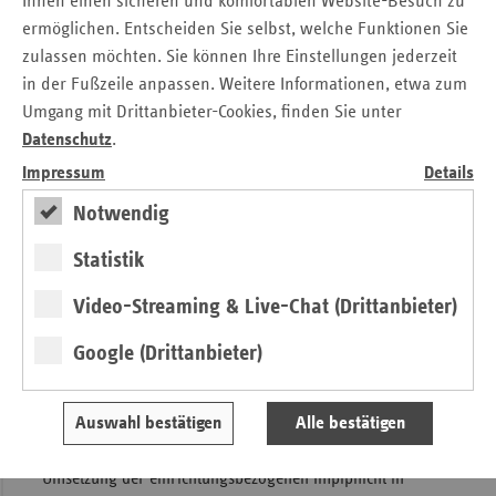
Ihnen einen sicheren und komfortablen Website-Besuch zu
Anschreiben Pflegeeinrichtungen
ermöglichen. Entscheiden Sie selbst, welche Funktionen Sie
zulassen möchten. Sie können Ihre Einstellungen jederzeit
Ausfüllhilfe herunterladen
in der Fußzeile anpassen. Weitere Informationen, etwa zum
Ausfüllhilfe gesetzliche Meldepflicht
Umgang mit Drittanbieter-Cookies, finden Sie unter
Datenschutz
.
Weitere Informationen sind auf der
RKI-Homepage
veröffentlicht.
Impressum
Details
Notwendig
Aufgrund des Gesetzes zur Stärkung der Impfprävention
gegen Covid-19 müssen Beschäftigte in Einrichtungen des
Statistik
Gesundheits- und Pflegebereichs künftig nachweisen, dass
sie geimpft oder genesen sind oder aus medizinischen
Video-Streaming & Live-Chat (Drittanbieter)
Gründen nicht geimpft werden können.
Google (Drittanbieter)
Das BMG hat dazu eine Handreichung in Form von FAQ zur
Impfprävention in Bezug auf einrichtungsbezogene
Tätigkeiten (§ 20a IfSG) erstellt.
Auswahl bestätigen
Alle bestätigen
Zu den einzelnen Schritten und zeitlichen Dimensionen zur
Umsetzung der einrichtungsbezogenen Impfpflicht in