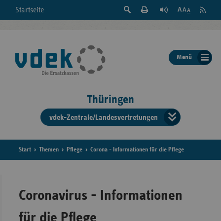
Suche
Seite
RSS
Startseite
Feed
einblenden
Drucken
abonni
Schrift
/
ausblenden
der
Menü
Seite
ändern
Thüringen
vdek-Zentrale/Landesvertretungen
Verband
der
Ersatzka
Start
Themen
Pflege
Corona - Informationen für die Pflege
Bun
Coronavirus - Informationen
für die Pflege