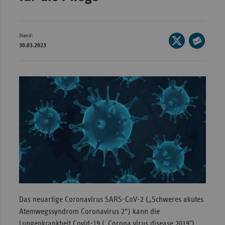
Wür
Bay
Stand:
Seite
30.03.2023
Ber
auf
Seite
X
per
Bre
teilen
E-
Ha
Mail
Hes
teilen
Mec
Vo
Nie
Nor
Wes
Rhe
Das neuartige Coronavirus SARS-CoV-2 („Schweres akutes
Atemwegssyndrom Coronavirus 2“) kann die
Saa
Lungenkrankheit Covid-19 („Corona virus disease 2019")