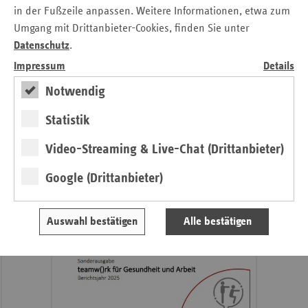
Informationen
Pressemitteilungen
in der Fußzeile anpassen. Weitere Informationen, etwa zum
Veröffentlichungen
Umgang mit Drittanbieter-Cookies, finden Sie unter
Publikationen
Datenschutz
.
Ansprechpartner
Impressum
Details
Kontakt und Anfahrt
Notwendig
Statistik
teamw()rk für Gesundheit und Arbeit
Video-Streaming & Live-Chat (Drittanbieter)
2026
Google (Drittanbieter)
Auswahl bestätigen
Alle bestätigen