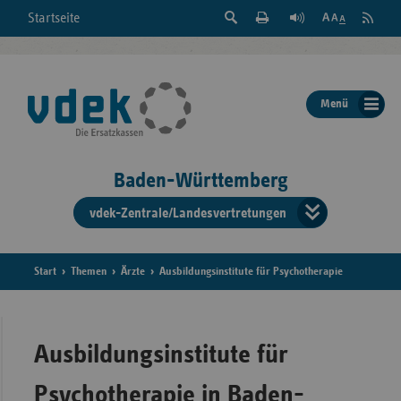
Suche
Seite
RSS
Startseite
Feed
einblenden
Drucken
abonni
Schrift
/
ausblenden
der
Menü
Seite
ändern
Baden-Württemberg
vdek-Zentrale/Landesvertretungen
Verband
der
Ersatzka
Start
Themen
Ärzte
Ausbildungsinstitute für Psychotherapie
Bun
Ausbildungsinstitute für
Psychotherapie in Baden-