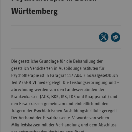
Wür
Württemberg
Bay
Ber
Seite
Bre
auf
Seite
Ha
X
per
teilen
Hes
E-
Die gesetzliche Grundlage für die Behandlung der
Mail
gesetzlich Versicherten in Ausbildungsinstituten für
Mec
teilen
Psychotherapie ist in Paragraf 117 Abs. 2 Sozialgesetzbuch
Vo
Teil V (SGB V) niedergelegt. Die Leistungserbringung und –
Nie
abrechnung werden von den Landesverbänden der
Nor
Krankenkassen (AOK, BKK, IKK, LKK und Knappschaft) und
Wes
den Ersatzkassen gemeinsam und einheitlich mit den
Trägern der Psychiatrischen Ausbildungsinstitute geregelt.
Rhe
Der Verband der Ersatzkassen e. V. wurde von seinen
Mitgliedskassen mit der Verhandlung und dem Abschluss
Saa