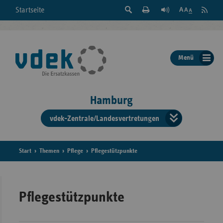
Suche
Seite
RSS
Startseite
Feed
einblenden
Drucken
abonni
Schrift
/
ausblenden
der
Menü
Seite
ändern
Hamburg
vdek-Zentrale/Landesvertretungen
Verband
der
Ersatzka
Start
Themen
Pflege
Pflegestützpunkte
Bun
Pflegestützpunkte