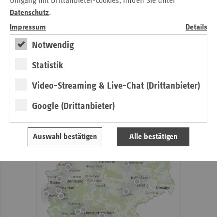
Umgang mit Drittanbieter-Cookies, finden Sie unter
Pressemitteilungen
weiteren
Datenschutz
.
Informationen
Kontakt und Anfahrt
Impressum
Details
Veranstaltungen
Ansprechpartner
Notwendig
Statistik
Qualität im Krankenhaus
Video-Streaming & Live-Chat (Drittanbieter)
Interaktiv
Google (Drittanbieter)
Auswahl bestätigen
Alle bestätigen