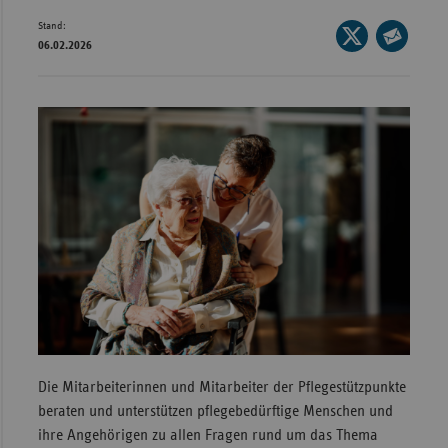
Stand:
Wür
Seite
06.02.2026
auf
Seite
Bay
X
per
Ber
teilen
E-
Bre
Mail
teilen
Ha
Hes
Mec
Vo
Nie
Nor
Wes
Rhe
Die Mitarbeiterinnen und Mitarbeiter der Pflegestützpunkte
beraten und unterstützen pflegebedürftige Menschen und
ihre Angehörigen zu allen Fragen rund um das Thema
Saa