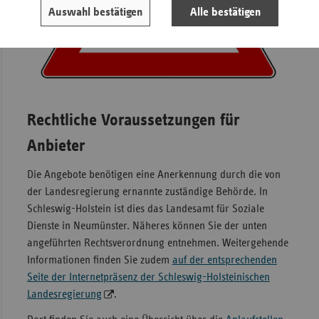
Auswahl bestätigen
Alle bestätigen
Rechtliche Voraussetzungen für
Anbieter
Die Angebote benötigen eine Anerkennung durch die von
der Landesregierung ernannte zuständige Behörde. In
Schleswig-Holstein ist dies das Landesamt für Soziale
Dienste in Neumünster. Näheres können Sie der unten
angeführten Rechtsverordnung entnehmen. Weitergehende
Informationen finden Sie zudem
auf der entsprechenden
Seite der Internetpräsenz der Schleswig-Holsteinischen
Landesregierung
.