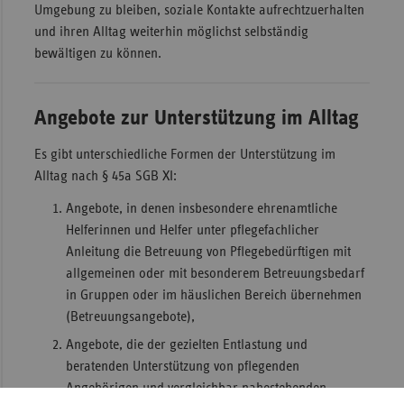
Umgebung zu bleiben, soziale Kontakte aufrechtzuerhalten
Sac
und ihren Alltag weiterhin möglichst selbständig
bewältigen zu können.
Sac
An
Sch
Angebote zur Unterstützung im Alltag
Ho
Es gibt unterschiedliche Formen der Unterstützung im
Thü
Alltag nach § 45a SGB XI:
Angebote, in denen insbesondere ehrenamtliche
Helferinnen und Helfer unter pflegefachlicher
Anleitung die Betreuung von Pflegebedürftigen mit
allgemeinen oder mit besonderem Betreuungsbedarf
in Gruppen oder im häuslichen Bereich übernehmen
(Betreuungsangebote),
Angebote, die der gezielten Entlastung und
beratenden Unterstützung von pflegenden
Angehörigen und vergleichbar nahestehenden