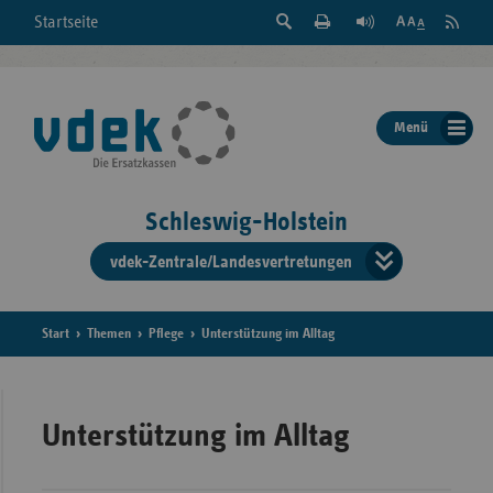
Suche
Seite
RSS
Startseite
Feed
einblenden
Drucken
abonni
Schrift
/
ausblenden
der
Menü
Seite
ändern
Schleswig-Holstein
vdek-Zentrale/Landesvertretungen
Verband
der
Ersatzka
Start
Themen
Pflege
Unterstützung im Alltag
Bun
Unterstützung im Alltag