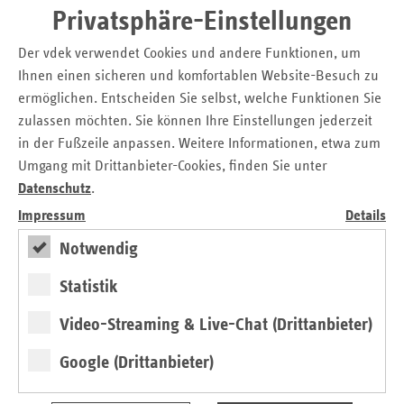
Pflegepersonen in ihrer Eigenschaft als Pflegende
Privatsphäre-Einstellungen
dienen (Angebote zur Entlastung von Pflegenden) und
Der vdek verwendet Cookies und andere Funktionen, um
Angebote, die dazu dienen, die Pflegebedürftigen bei
Ihnen einen sicheren und komfortablen Website-Besuch zu
der Bewältigung von allgemeinen oder
ermöglichen. Entscheiden Sie selbst, welche Funktionen Sie
pflegebedingten Anforderungen des Alltags oder im
Haushalt, insbesondere bei der Haushaltsführung
zulassen möchten. Sie können Ihre Einstellungen jederzeit
oder bei der eigenverantwortlichen Organisation
in der Fußzeile anpassen. Weitere Informationen, etwa zum
individuell benötigter Hilfeleistungen, zu unterstützen
Umgang mit Drittanbieter-Cookies, finden Sie unter
(Angebote zur Entlastung im Alltag).
Datenschutz
.
Impressum
Details
Notwendig
Statistik
Video-Streaming & Live-Chat (Drittanbieter)
Google (Drittanbieter)