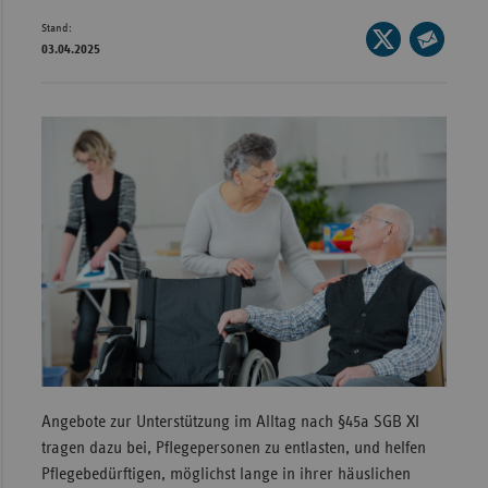
Stand:
Wür
Seite
03.04.2025
auf
Seite
Bay
X
per
Ber
teilen
E-
Bre
Mail
teilen
Ha
Hes
Mec
Vo
Nie
Nor
Wes
Rhe
Angebote zur Unterstützung im Alltag nach §45a SGB XI
tragen dazu bei, Pflegepersonen zu entlasten, und helfen
Pflegebedürftigen, möglichst lange in ihrer häuslichen
Saa