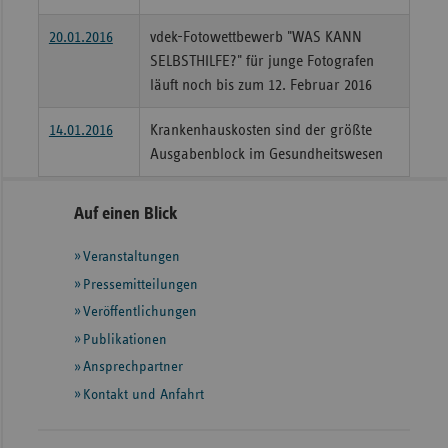
20.01.2016
vdek-Fotowettbewerb "WAS KANN
SELBSTHILFE?" für junge Fotografen
läuft noch bis zum 12. Februar 2016
14.01.2016
Krankenhauskosten sind der größte
Ausgabenblock im Gesundheitswesen
Seitennavigation
Seitenleiste
Auf einen Blick
mit
Veranstaltungen
weiteren
Informationen
Pressemitteilungen
Veröffentlichungen
Publikationen
Ansprechpartner
Kontakt und Anfahrt