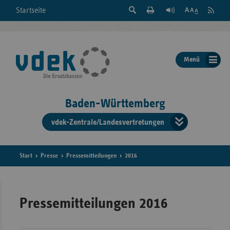
Suche
Seite
RSS
Startseite
Feed
einblenden
Drucken
abonni
Schrift
/
ausblenden
der
Menü
Seite
ändern
Baden-Württemberg
vdek-Zentrale/Landesvertretungen
Verband
der
Ersatzka
Start
Presse
Pressemitteilungen
2016
Bun
Pressemitteilungen 2016