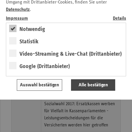
Umgang mit Drittanbieter-Cookies, finden Sie unter
Migration und Gesundheit –
Datenschutz
.
Herausforderungen und Perspektiven
Impressum
Details
für ein gemeinsames Handeln in
Notwendig
Baden-Württemberg
Statistik
15.07.2016
Baden-Württemberg gestalten:
Verlässlich. Nachhaltig. Innovativ.
Video-Streaming & Live-Chat (Drittanbieter)
01.06.2016
Knapp zwei Millionen Euro gehen an
Google (Drittanbieter)
landesweite Selbsthilfeorganisationen
und Selbsthilfekontaktstellen
Auswahl bestätigen
Alle bestätigen
Vorbereitungen für die Sozialwahl 2017 laufen
23.05.2016
bereits
Sozialwahl 2017: Ersatzkassen werben
für Vielfalt in Kassenparlamenten -
Leistungsentscheidungen für die
Versicherten werden hier getroffen