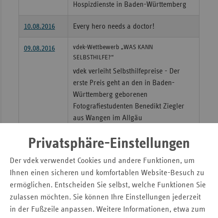
Hospizdienste in Baden-Württemberg
10.08.2016
Every hero needs a doctor!
vdek-Wettbewerb „WAS KANN
09.08.2016
SELBSTHILFE?“
vdek verleiht Selbsthilfepreise - Der
erste Preis geht an den in Baden-
Württemberg geborenen
Fotografiestudenten Benedikt Ziegler
aus Wangen im Allgäu
Gesundheitspolitische Veranstaltung der B 52-
29.07.2016
Privatsphäre-Einstellungen
Verbändekooperation Baden-Württemberg
Der vdek verwendet Cookies und andere Funktionen, um
Gesundheitspolitische Veranstaltung:
Ihnen einen sicheren und komfortablen Website-Besuch zu
Migration und Gesundheit – Strukturen
ermöglichen. Entscheiden Sie selbst, welche Funktionen Sie
im Land weiter ausbauen
zulassen möchten. Sie können Ihre Einstellungen jederzeit
Gesundheitspolitische Veranstaltung der B 52-
20.07.2016
in der Fußzeile anpassen. Weitere Informationen, etwa zum
Verbändekooperation Baden-Württemberg