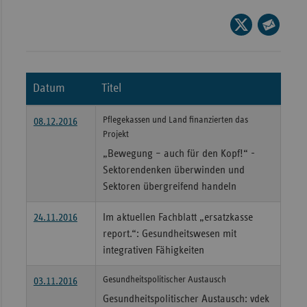
Wür
Seite
auf
Seite
Bay
X
per
Ber
teilen
E-
Datum
Titel
Bre
Mail
teilen
Ha
Pflegekassen und Land finanzierten das
08.12.2016
Projekt
Hes
„Bewegung – auch für den Kopf!“ -
Mec
Sektorendenken überwinden und
Vo
Sektoren übergreifend handeln
Nie
24.11.2016
Im aktuellen Fachblatt „ersatzkasse
Nor
report.“: Gesundheitswesen mit
Wes
integrativen Fähigkeiten
Rhe
Gesundheitspolitischer Austausch
03.11.2016
Gesundheitspolitischer Austausch: vdek
Saa