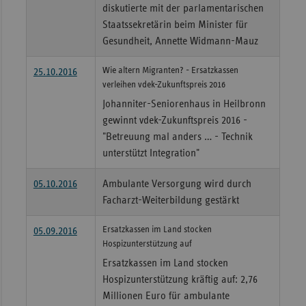
diskutierte mit der parlamentarischen
Sac
Staatssekretärin beim Minister für
Gesundheit, Annette Widmann-Mauz
Sac
An
Wie altern Migranten? - Ersatzkassen
25.10.2016
Sch
verleihen vdek-Zukunftspreis 2016
Ho
Johanniter-Seniorenhaus in Heilbronn
gewinnt vdek-Zukunftspreis 2016 -
Thü
"Betreuung mal anders … - Technik
unterstützt Integration"
05.10.2016
Ambulante Versorgung wird durch
Facharzt-Weiterbildung gestärkt
Ersatzkassen im Land stocken
05.09.2016
Hospizunterstützung auf
Ersatzkassen im Land stocken
Hospizunterstützung kräftig auf: 2,76
Millionen Euro für ambulante