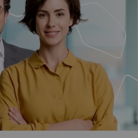
esebene
aden-
temberg
rn
in/Brandenburg
men
burg
en
lenburg-
pommern
ersachsen
rhein-