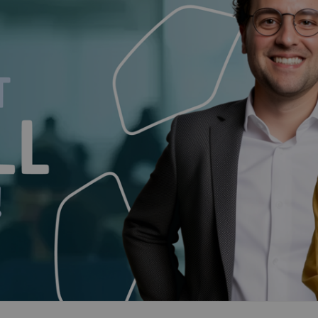
Bund
B
Würt
Baye
Berl
Bre
Ham
Hess
Meck
Vor
Nied
Nord