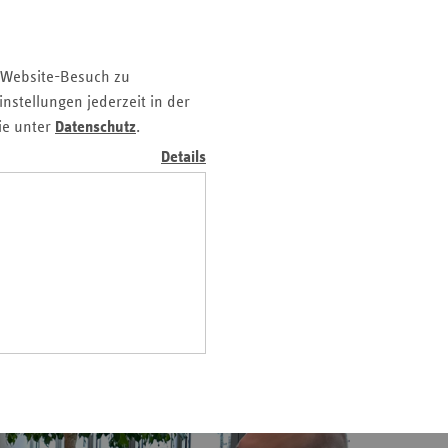
tfalen
nland-
 Website-Besuch zu
falz
nstellungen jederzeit in der
land
ie unter
Datenschutz
.
erwurzelt,
sen
Details
anz
ungsstark und
sen-
s: Gesundheit
alt
eswig-
stein
ingen