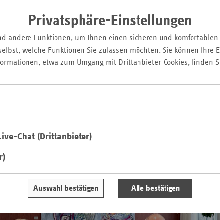
Wes
Privatsphäre-Einstellungen
Rhei
Job, der Sinn macht
nd andere Funktionen, um Ihnen einen sicheren und komfortablen
P
elbst, welche Funktionen Sie zulassen möchten. Sie können Ihre Ei
Saar
formationen, etwa zum Umgang mit Drittanbieter-Cookies, finden S
 und unverzichtbarer Akteur unser Gesundheitssystem – regional v
Sach
 fast 800 Mitarbeiterinnen und Mitarbeitern an 15 Standorten in g
itgliedskassen eine Gesundheitsversorgung, die nicht nur leist
Sach
nden wir Tradition und Innovation – ganz im Sinne unseres Motto
Anh
Schl
ive-Chat (Drittanbieter)
Hol
r)
Thür
Auswahl bestätigen
Alle bestätigen