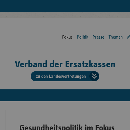
Fokus
Politik
Presse
Themen
M
Verband der Ersatzkassen
zu den Landesvertretungen
Verban
der
Ersatzk
vd
Gesundheitspolitik im Fokus
Bundes