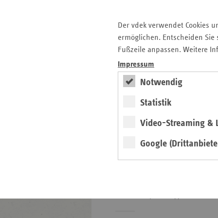
Karriere
Die GKV
Der vdek verwendet Cookies u
ermöglichen. Entscheiden Sie s
Fußzeile anpassen. Weitere In
ersatzkasse magazin.
Impressum
ePaper
Notwendig
Statistik
Video-Streaming & L
Google (Drittanbiete
weiter
3. Ausgabe 2026
Ausgabendynamik im
Gesundheitssystem stoppen