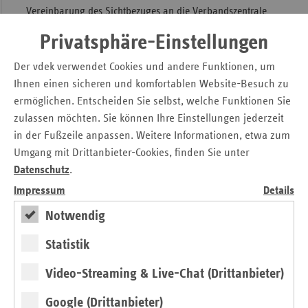
Vereinbarung des Sichtbezuges an die Verbandszentrale
des vdek in Berlin.
Privatsphäre-Einstellungen
Impfstoffversorgung
Der vdek verwendet Cookies und andere Funktionen, um
Ihnen einen sicheren und komfortablen Website-Besuch zu
Impfungen sind ein zentraler Bestandteil der
ermöglichen. Entscheiden Sie selbst, welche Funktionen Sie
Gesundheitsversorgung und spielen eine entscheidende
zulassen möchten. Sie können Ihre Einstellungen jederzeit
Rolle bei der Bekämpfung von Infektionskrankheiten.
in der Fußzeile anpassen. Weitere Informationen, etwa zum
Die
Ständige Impfkommission (STIKO
) arbeitet als
Umgang mit Drittanbieter-Cookies, finden Sie unter
unabhängiges Gremium und empfiehlt Impfungen für die
Datenschutz
.
Gesamtbevölkerung auf Basis neuer Impfstoffentwicklungen
Impressum
Details
und Forschungsergebnisse. Diese Empfehlungen werden in
der Schutzimpfungs-Richtlinie des
Gemeinsamen
Notwendig
Bundesausschusses (G-BA
) umgesetzt und stellen den im
Statistik
SGB V festgelegten Leistungsumfang der gesetzlichen
Krankenkassen dar.
Video-Streaming & Live-Chat (Drittanbieter)
» Schutzimpfungs-Richtlinie des G-BA
Google (Drittanbieter)