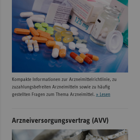
Sachse
Sachse
Anhal
Schles
Holst
Thürin
Kompakte Informationen zur Arzneimittelrichtlinie, zu
zuzahlungsbefreiten Arzneimitteln sowie zu häufig
gestellten Fragen zum Thema Arzneimittel.
» Lesen
Arzneiversorgungsvertrag (AVV)