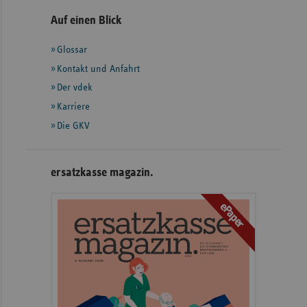
Seitennavigation
Seitenleiste
Auf einen Blick
mit
Glossar
weiteren
Informationen
Kontakt und Anfahrt
Der vdek
Karriere
Die GKV
ersatzkasse magazin.
ePaper