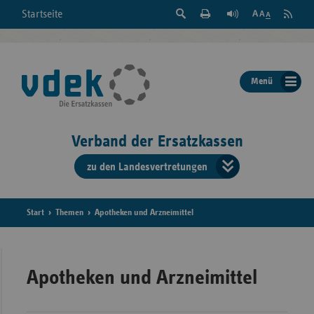
Suche
Seite
RSS
Startseite
Feed
einblenden
Drucken
abonni
Schrift
/
ausblenden
der
Menü
Seite
ändern
Verband der Ersatzkassen
zu den Landesvertretungen
Verband
der
Ersatzkass
Start
Themen
Apotheken und Arzneimittel
vd
Bundes
Apotheken und Arzneimittel