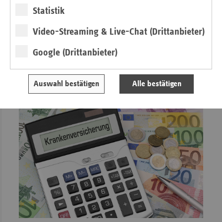
Kinderlose Mitglieder haben in der Pflegeversicherung
Statistik
einen Beitragszuschlag in Höhe von 0,6 Prozent zu zahlen.
Ausgenommen sind Personen, die das 23. Lebensjahr noch
Video-Streaming & Live-Chat (Drittanbieter)
nicht vollendet haben oder vor dem 01.01.1940 geboren
sind.
» Lesen
Google (Drittanbieter)
Auswahl bestätigen
Alle bestätigen