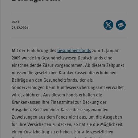
Bad
Württe
Bayern
Stand:
Seite
23.12.2024
Berlin
auf
Seite
X
per
Breme
teilen
E-
Mit der Einführung des
Gesundheitsfonds
zum 1. Januar
Hambu
Mail
2009 wurde im Gesundheitswesen Deutschlands eine
Hessen
teilen
einschneidende Zäsur vorgenommen. Ab diesem Zeitpunkt
Meckle
müssen die gesetzlichen Krankenkassen die erhobenen
Vorpo
Beiträge an den Gesundheitsfonds, der als
Sondervermögen beim Bundesversicherungsamt verwaltet
Nieder
wird, abführen. Aus diesem Fonds erhalten die
Nordrh
Krankenkassen ihre Finanzmittel zur Deckung der
Westfa
Ausgaben. Reichen einer Kasse diese sogenannten
Zuweisungen aus dem Fonds nicht aus, um die Ausgaben
Rheinl
für ihre Versicherten zu decken, so hat sie die Möglichkeit,
Pfal
einen Zusatzbeitrag zu erheben. Für alle gesetzlichen
Saarla