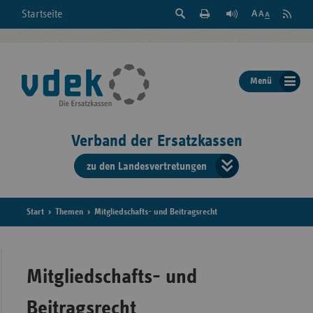
Suche
Seite
RSS
Startseite
Feed
einblenden
Drucken
abonni
Schrift
/
ausblenden
der
Menü
Seite
ändern
Verband der Ersatzkassen
zu den Landesvertretungen
Verband
der
Ersatzkass
Start
Themen
Mitgliedschafts- und Beitragsrecht
vd
Bundes
Mitgliedschafts- und
Beitragsrecht