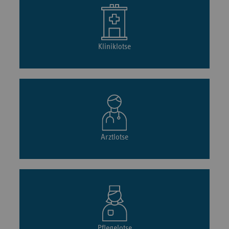
Kliniklotse
Arztlotse
Pflegelotse