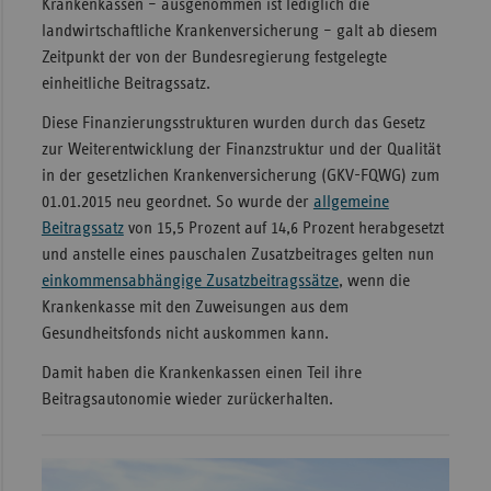
Krankenkassen – ausgenommen ist lediglich die
landwirtschaftliche Krankenversicherung – galt ab diesem
Sachse
Zeitpunkt der von der Bundesregierung festgelegte
Sachse
einheitliche Beitragssatz.
Anhal
Diese Finanzierungsstrukturen wurden durch das Gesetz
Schles
zur Weiterentwicklung der Finanzstruktur und der Qualität
Holst
in der gesetzlichen Krankenversicherung (GKV-FQWG) zum
Thürin
01.01.2015 neu geordnet. So wurde der
allgemeine
Beitragssatz
von 15,5 Prozent auf 14,6 Prozent herabgesetzt
und anstelle eines pauschalen Zusatzbeitrages gelten nun
einkommensabhängige Zusatzbeitragssätze
, wenn die
Krankenkasse mit den Zuweisungen aus dem
Gesundheitsfonds nicht auskommen kann.
Damit haben die Krankenkassen einen Teil ihre
Beitragsautonomie wieder zurückerhalten.