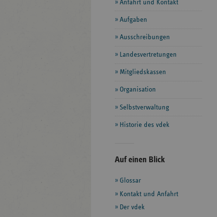
Anfahrt und Kontakt
Aufgaben
Ausschreibungen
Landesvertretungen
Mitgliedskassen
Organisation
Selbstverwaltung
Historie des vdek
Seitenleiste
Auf einen Blick
mit
Glossar
weiteren
Informationen
Kontakt und Anfahrt
Der vdek