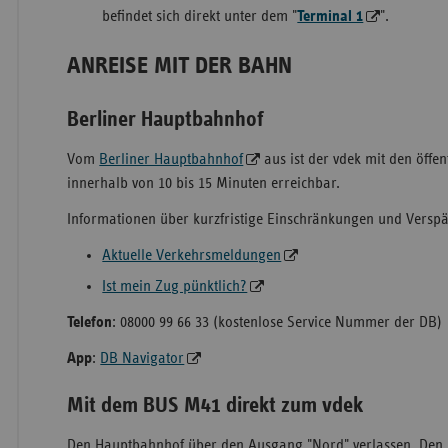
befindet sich direkt unter dem "
Terminal 1
".
ANREISE MIT DER BAHN
Berliner Hauptbahnhof
Vom
Berliner Hauptbahnhof
aus ist der vdek mit den öffen
innerhalb von 10 bis 15 Minuten erreichbar.
Informationen über kurzfristige Einschränkungen und Versp
Aktuelle Verkehrsmeldungen
Ist mein Zug pünktlich?
Telefon
: 08000 99 66 33 (kostenlose Service Nummer der DB)
App
:
DB Navigator
Mit dem BUS M41 direkt zum vdek
Den Hauptbahnhof über den Ausgang "Nord" verlassen. Den 