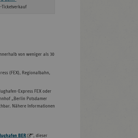
e-Ticketverkauf
innerhalb von weniger als 30
xpress (FEX), Regionalbahn,
lughafen-Express FEX oder
ahnhof „Berlin Potsdamer
eichbar. Nähere Informationen
lughafen BER
"
, dieser