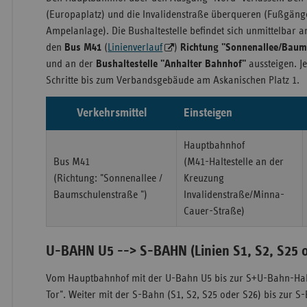
(Europaplatz) und die Invalidenstraße überqueren (Fußgän
Ampelanlage). Die Bushaltestelle befindet sich unmittelbar 
den
Bus M41
(
Linienverlauf
)
Richtung "Sonnenallee/Baum
und an der
Bushaltestelle "Anhalter Bahnhof"
aussteigen. Je
Schritte bis zum Verbandsgebäude am Askanischen Platz 1.
Verkehrsmittel
Einsteigen
Hauptbahnhof
Bus M41
(M41-Haltestelle an der
(Richtung: "Sonnenallee /
Kreuzung
Baumschulenstraße ")
Invalidenstraße/Minna-
Cauer-Straße)
U-BAHN U5 --> S-BAHN (Linien S1, S2, S25 
Vom Hauptbahnhof mit der U-Bahn U5 bis zur S+U-Bahn-Hal
Tor". Weiter mit der S-Bahn (S1, S2, S25 oder S26) bis zur S