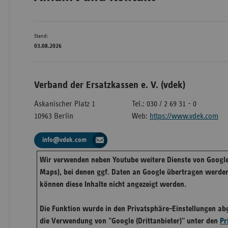
Bad
Stand:
Württe
03.08.2026
Bayern
Berlin
Verband der Ersatzkassen e. V. (vdek)
Breme
Askanischer Platz 1
Tel.: 030 / 2 69 31 - 0
Hambu
10963 Berlin
Web:
https://www.vdek.com
Hessen
info@vdek.com
Meckle
Vorpo
Wir verwenden neben Youtube weitere Dienste von Google
Maps), bei denen ggf. Daten an Google übertragen werden
Nieder
können diese Inhalte nicht angezeigt werden.
Nordrh
Westfa
Die Funktion wurde in den Privatsphäre-Einstellungen abg
die Verwendung von "Google (Drittanbieter)" unter den
Pr
Rheinl