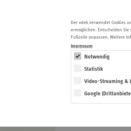
Karriere
Die GKV
Der vdek verwendet Cookies u
ermöglichen. Entscheiden Sie s
ersatzkasse magazin.
Fußzeile anpassen. Weitere In
ePaper
Impressum
Notwendig
Statistik
Video-Streaming & L
weiter
Google (Drittanbiete
4. Ausgabe 2026
Höchste Zeit für die
Pflegereform