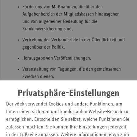
Förderung von Maßnahmen, die über den
Aufgabenbereich der Mitgliedskassen hinausgehen
und von allgemeiner Bedeutung für die
Krankenversicherung sind,
Vertretung der Verbandsziele in der Öffentlichkeit und
gegenüber der Politik,
Herausgabe von Veröffentlichungen,
Veranstaltung von Tagungen, die den gemeinsamen
Zwecken dienen,
die Unterstützung und Koordinierung der Vertretung
Privatsphäre-Einstellungen
sowie die Wahrnehmung der Interessen der
Ersatzkassen beim Spitzenverband Bund der
Der vdek verwendet Cookies und andere Funktionen, um
Krankenkassen, sowie der Interessen der
Ihnen einen sicheren und komfortablen Website-Besuch zu
Pflegekassen der Ersatzkassen beim Spitzenverband
ermöglichen. Entscheiden Sie selbst, welche Funktionen Sie
Bund der Pflegekassen,
zulassen möchten. Sie können Ihre Einstellungen jederzeit
in der Fußzeile anpassen. Weitere Informationen, etwa zum
Wahrnehmung der Aufgaben gemäß § 212 Abs. 5 S. 6