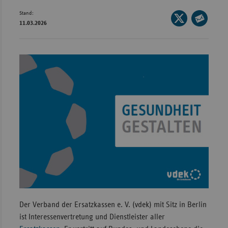
Bad
Stand:
Württe
Seite
11.03.2026
auf
Seite
Bayern
X
per
Berlin
teilen
E-
Breme
Mail
teilen
Hambu
Hessen
Meckle
Vorpo
Nieder
Nordrh
Westfa
Rheinl
Der Verband der Ersatzkassen e. V. (vdek) mit Sitz in Berlin
Pfal
ist Interessenvertretung und Dienstleister aller
Saarla