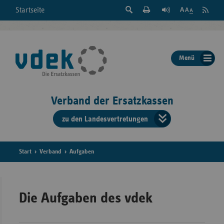
Suche
Seite
RSS
Startseite
Feed
einblenden
Drucken
abonni
Schrift
/
ausblenden
der
Menü
Seite
ändern
Verband der Ersatzkassen
zu den Landesvertretungen
Verband
der
Ersatzkass
Start
Verband
Aufgaben
vd
Bundes
Die Aufgaben des vdek