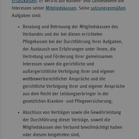
Ersatzkassen
. Er vertritt auf Bundes- und Landesebene die
Interessen seiner
Mitgliedskassen
. Seine
satzungsgemäßen
Sachse
Aufgaben sind:
Sachse
Beratung und Betreuung der Mitgliedskassen des
Anhal
Verbandes und der bei diesen errichteten
Schles
Pflegekassen bei der Durchführung ihrer Aufgaben,
Holst
der Austausch von Erfahrungen unter ihnen, die
Thürin
Vertretung und Förderung ihrer gemeinsamen
Interessen sowie die gerichtliche und
außergerichtliche Verfolgung ihrer und eigener
wettbewerbsrechtlicher Ansprüche und die
gerichtliche Verfolgung ihrer und eigener Ansprüche
aus dem Recht der Leistungserbringer in der
gesetzlichen Kranken- und Pflegeversicherung,
Abschluss von Verträgen sowie die Gewährleistung
der Durchführung dieser Verträge, soweit die
Mitgliedskassen den Verband bevollmächtigt haben
oder diesem beigetreten sind,