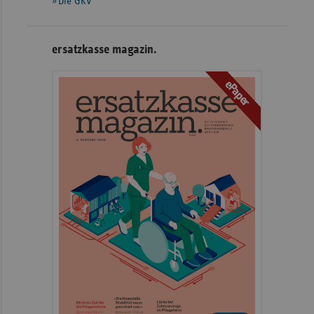
Die GKV
ersatzkasse magazin.
ePaper