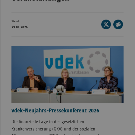
Bad
Württe
Bayern
Stand:
Seite
29.01.2026
Berlin
auf
Seite
X
per
Breme
teilen
E-
Hambu
Mail
Hessen
teilen
Meckle
Vorpo
Nieder
Nordrh
Westfa
vdek-Neujahrs-Pressekonferenz 2026
Rheinl
Die finanzielle Lage in der gesetzlichen
Pfal
Krankenversicherung (GKV) und der sozialen
Saarla