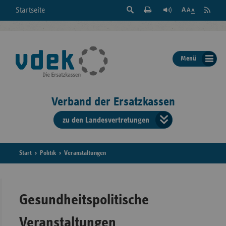
Suche
Seite
RSS
Startseite
Feed
einblenden
Drucken
abonni
Schrift
/
ausblenden
der
Menü
Seite
ändern
Verband der Ersatzkassen
zu den Landesvertretungen
Verband
der
Ersatzkass
Start
Politik
Veranstaltungen
vd
Bundes
Gesundheitspolitische
Veranstaltungen