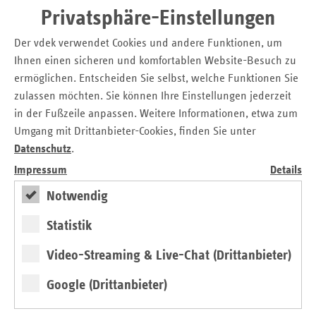
Privatsphäre-Einstellungen
Der vdek verwendet Cookies und andere Funktionen, um
Ihnen einen sicheren und komfortablen Website-Besuch zu
ermöglichen. Entscheiden Sie selbst, welche Funktionen Sie
vdek-Neujahrs-Pressekonferenz 2024:
zulassen möchten. Sie können Ihre Einstellungen jederzeit
Herausforderungen der Gesundheitspolitik
in der Fußzeile anpassen. Weitere Informationen, etwa zum
Umgang mit Drittanbieter-Cookies, finden Sie unter
In unserer Neujahrs-Pressekonferenz am 24. Januar 2024
Datenschutz
.
wurde der dringende Reformbedarf bei der Finanzierung
Impressum
Details
der gesetzlichen Krankenversicherung und der sozialen
Pflegeversicherung erläutert. Zudem standen der
Notwendig
Klimaschutz im Gesundheitswesen und unsere Forderungen
zur Verbesserung der Notfallversorgung, des
Statistik
Rettungsdienstes und der Terminvergabe in der
Video-Streaming & Live-Chat (Drittanbieter)
ambulanten Versorgung auf dem Programm.
» Lesen
Google (Drittanbieter)