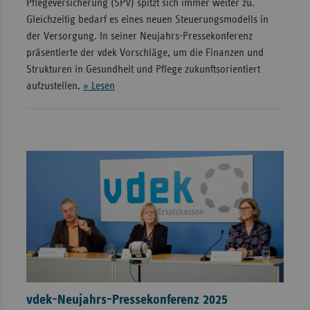
Pflegeversicherung (SPV) spitzt sich immer weiter zu.
Gleichzeitig bedarf es eines neuen Steuerungsmodells in
Sachse
der Versorgung. In seiner Neujahrs-Pressekonferenz
Sachse
präsentierte der vdek Vorschläge, um die Finanzen und
Anhal
Strukturen in Gesundheit und Pflege zukunftsorientiert
Schles
aufzustellen.
» Lesen
Holst
Thürin
vdek-Neujahrs-Pressekonferenz 2025