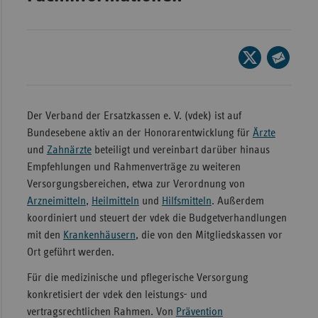
Bad
Württe
Bayern
Seite
Berlin
auf
Seite
X
per
Breme
teilen
E-
Der Verband der Ersatzkassen e. V. (vdek) ist auf
Hambu
Mail
Bundesebene aktiv an der Honorarentwicklung für
Ärzte
Hessen
teilen
und
Zahnärzte
beteiligt und vereinbart darüber hinaus
Meckle
Empfehlungen und Rahmenverträge zu weiteren
Vorpo
Versorgungsbereichen, etwa zur Verordnung von
Arzneimitteln
,
Heilmitteln
und
Hilfsmitteln
. Außerdem
Nieder
koordiniert und steuert der vdek die Budgetverhandlungen
Nordrh
mit den
Krankenhäusern
, die von den Mitgliedskassen vor
Westfa
Ort geführt werden.
Rheinl
Für die medizinische und pflegerische Versorgung
Pfal
konkretisiert der vdek den leistungs- und
vertragsrechtlichen Rahmen. Von
Prävention
Saarla