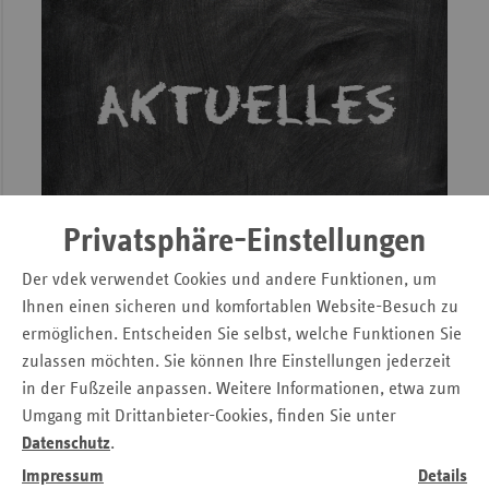
Privatsphäre-Einstellungen
Datenannahme- und Verteilstelle (DAV)
Der vdek verwendet Cookies und andere Funktionen, um
Ihnen einen sicheren und komfortablen Website-Besuch zu
Der Verband der Ersatzkassen e. V. (vdek) fungiert als
ermöglichen. Entscheiden Sie selbst, welche Funktionen Sie
zentrale Datenannahme- und Verteilstelle (DAV) für eine
zulassen möchten. Sie können Ihre Einstellungen jederzeit
Vielzahl von Themenbereichen. Haben Sie Probleme oder
in der Fußzeile anpassen. Weitere Informationen, etwa zum
Fragen zum Datenaustausch? Sie finden die
Umgang mit Drittanbieter-Cookies, finden Sie unter
Kontaktmöglichkeiten der zuständigen Ansprechpartner auf
Datenschutz
.
unserer Informationsseite.
» Lesen
Impressum
Details