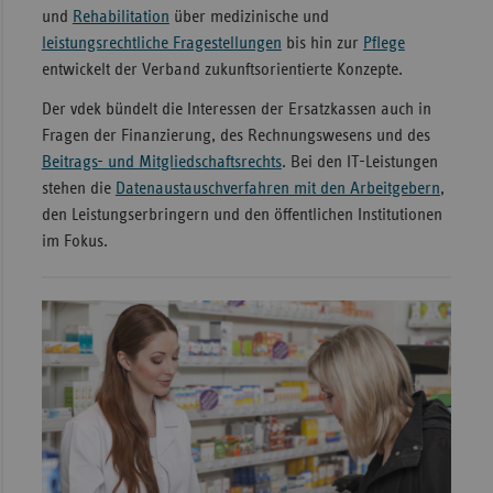
und
Rehabilitation
über medizinische und
Sachse
leistungsrechtliche Fragestellungen
bis hin zur
Pflege
Sachse
entwickelt der Verband zukunftsorientierte Konzepte.
Anhal
Der vdek bündelt die Interessen der Ersatzkassen auch in
Schles
Fragen der Finanzierung, des Rechnungswesens und des
Holst
Beitrags- und Mitgliedschaftsrechts
. Bei den IT-Leistungen
stehen die
Datenaustauschverfahren mit den Arbeitgebern
,
Thürin
den Leistungserbringern und den öffentlichen Institutionen
im Fokus.