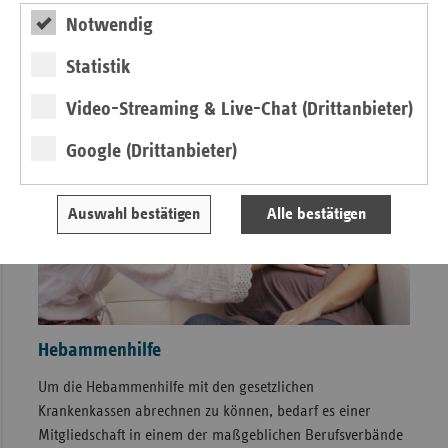
Notwendig
Statistik
Video-Streaming & Live-Chat (Drittanbieter)
Google (Drittanbieter)
Auswahl bestätigen
Alle bestätigen
Hebammenhilfe
Um die Hebammenhilfe mit den gesetzlichen
Krankenkassen abrechnen zu können, bedarf es einer
Mitgliedschaft in einem der maßgeblichen Berufsverbände