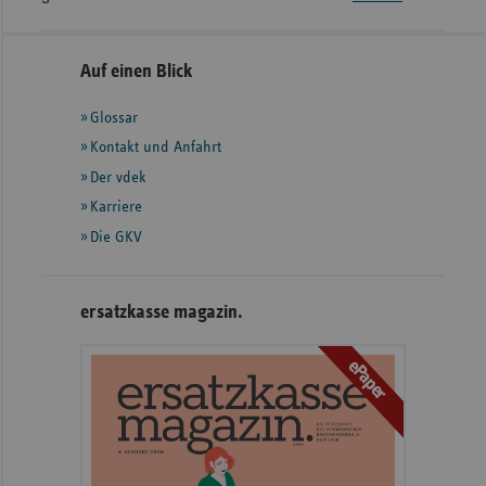
Seitennavigation
Seitenleiste
Auf einen Blick
mit
Glossar
weiteren
Informationen
Kontakt und Anfahrt
Der vdek
Karriere
Die GKV
ersatzkasse magazin.
ePaper