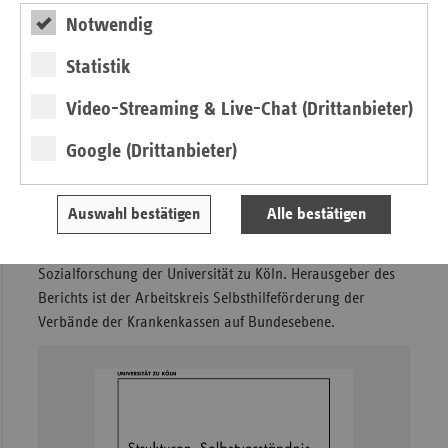
2019
83,80
32,00
Seit mehr als zehn Jahren ist ein Wandel in der
Notwendig
gesundheitlichen Selbsthilfe festzustellen. Das
2020
84,36
32,47
Selbstverständnis, die Strukturmerkmale und die
Statistik
Tätigkeitsprofile der Selbsthilfeorganisationen
2021
85,73
33,59
insbesondere auf Bundesebene haben sich verändert. Der
Video-Streaming & Live-Chat (Drittanbieter)
Bericht zeigt einige dieser Veränderungen auf. Die Frage,
2022
86,97
33,61
Google (Drittanbieter)
die sich aus diesen ersten Ergebnissen stellt ist, welche
Selbsthilfe die Krankenkassen und ihre Verbände zukünftig
fördern sollen. Die Untersuchung erfolgte durch Herrn Prof.
Auswahl bestätigen
Alle bestätigen
Frank Schulz-Nieswandt und Frau Sandra Wrzeziono vom
Institut für Sozialpolitik und Methoden der qualitativen
Sozialforschung der Universität zu Köln. Herausgeber des
Berichts ist der Arbeitskreis Selbsthilfeförderung der
Verbände der Krankenkassen auf Bundesebene.