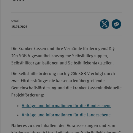
Bad
Württe
Bayern
Stand:
Seite
15.07.2026
Berlin
auf
Seite
X
per
Breme
teilen
E-
Die Krankenkassen und ihre Verbände fördern gemäß §
Hambu
Mail
20h SGB V gesundheitsbezogene Selbsthilfegruppen,
Hessen
teilen
Selbsthilfeorganisationen und Selbsthilfekontaktstellen.
Meckle
Die Selbsthilfeförderung nach § 20h SGB V erfolgt durch
Vorpo
zwei Förderstränge: die kassenartenübergreifende
Nieder
Gemeinschaftsförderung und die krankenkassenindividuelle
Projektförderung:
Nordrh
Westfa
Anträge und Informationen für die Bundesebene
Rheinl
Anträge und Informationen für die Landesebene
Pfal
Näheres zu den Inhalten, den Voraussetzungen und zum
Saarla
Förderverfahren ist im „Leitfaden zur Selbsthilfeförderung“