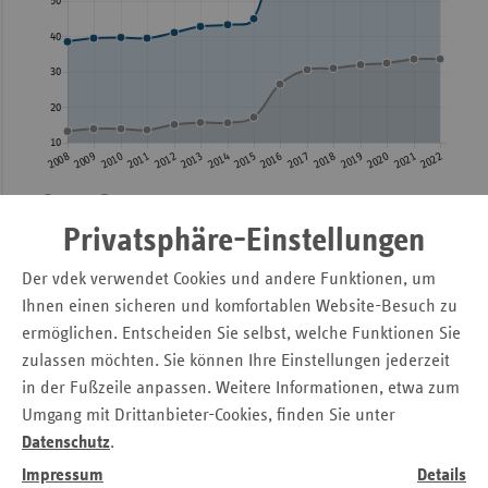
2009
39,50
13,90
2010
39,70
13,90
2011
39,50
13,60
2012
41,10
15,10
2013
42,80
15,70
GKV
Ersatzkassen
Privatsphäre-Einstellungen
Als Bild öffnen
2014
43,30
15,60
Der vdek verwendet Cookies und andere Funktionen, um
(öffnet
Tabelle anzeigen
2015
44,98
17,20
Ihnen einen sicheren und komfortablen Website-Besuch zu
Overlay)
Ansicht
Ansicht
ermöglichen. Entscheiden Sie selbst, welche Funktionen Sie
2016
71,17
26,50
ändern
ändern
zulassen möchten. Sie können Ihre Einstellungen jederzeit
zu
zu
in der Fußzeile anpassen. Weitere Informationen, etwa zum
2017
77,40
30,60
Säule
Linie
Umgang mit Drittanbieter-Cookies, finden Sie unter
Datenschutz
.
2018
81,00
31,00
Projektbericht
Impressum
Details