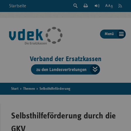
Suche
Seite
RSS
Startseite
Feed
einblenden
Drucken
abonni
Schrift
/
ausblenden
der
Menü
Seite
ändern
Verband der Ersatzkassen
zu den Landesvertretungen
Verband
der
Ersatzkass
Start
Themen
Selbsthilfeförderung
vd
Bundes
Selbsthilfeförderung durch die
GKV