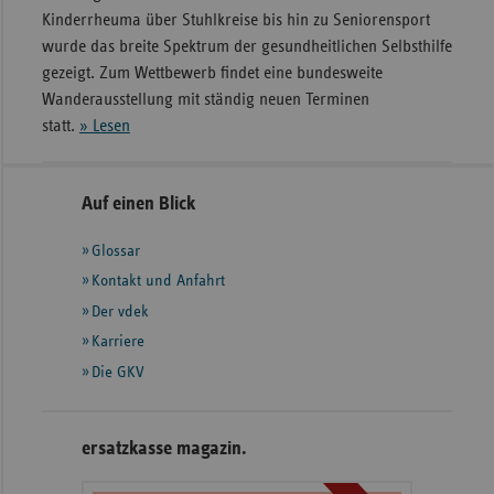
Kinderrheuma über Stuhlkreise bis hin zu Seniorensport
wurde das breite Spektrum der gesundheitlichen Selbsthilfe
gezeigt. Zum Wettbewerb findet eine bundesweite
Wanderausstellung mit ständig neuen Terminen
statt.
» Lesen
Seitennavigation
Seitenleiste
Auf einen Blick
mit
Glossar
weiteren
Informationen
Kontakt und Anfahrt
Der vdek
Karriere
Die GKV
ersatzkasse magazin.