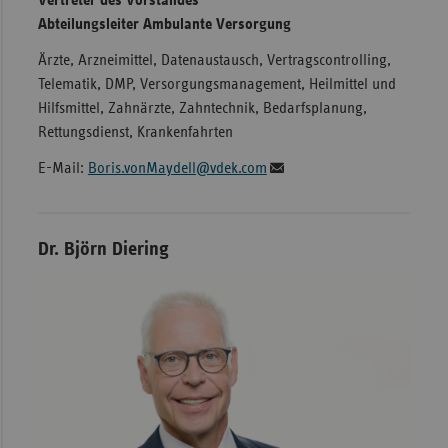
Abteilungsleiter Ambulante Versorgung
Sachse
Ärzte, Arzneimittel, Datenaustausch, Vertragscontrolling,
Sachse
Telematik, DMP, Versorgungsmanagement, Heilmittel und
Anhal
Hilfsmittel, Zahnärzte, Zahntechnik, Bedarfsplanung,
Schles
Rettungsdienst, Krankenfahrten
Holst
E-Mail:
Boris.vonMaydell@vdek.com
Thürin
Dr. Björn Diering