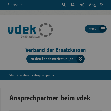
Suche
Seite
RSS
Startseite
Feed
einblenden
Drucken
abonni
Schrift
/
ausblenden
der
Menü
Seite
ändern
Verband der Ersatzkassen
zu den Landesvertretungen
Verband
der
Ersatzkass
Start
Verband
Ansprechpartner
vd
Bundes
Ansprechpartner beim vdek