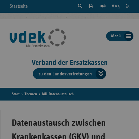
Suche
Seite
RSS
Startseite
Feed
einblenden
Drucken
abonni
Schrift
/
ausblenden
der
Menü
Seite
ändern
Verband der Ersatzkassen
zu den Landesvertretungen
Verband
der
Ersatzkass
Start
Themen
MD-Datenaustausch
vd
Bundes
Datenaustausch zwischen
Krankenkassen (GKV) und