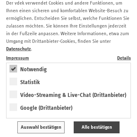
Begutachtungsbereichen):
Der vdek verwendet Cookies und andere Funktionen, um
Ihnen einen sicheren und komfortablen Website-Besuch zu
ermöglichen. Entscheiden Sie selbst, welche Funktionen Sie
Arbeitsunfähigkeit/Krankengeld
zulassen möchten. Sie können Ihre Einstellungen jederzeit
Version 2.0
- gültig ab 01.09.2023
in der Fußzeile anpassen. Weitere Informationen, etwa zum
Umgang mit Drittanbieter-Cookies, finden Sie unter
Version 1.0
- gültig ab 01.07.2017
Datenschutz
.
Hilfsmittel
Impressum
Details
Version 1.4
– gültig ab 01.10.2024
Notwendig
Version 1.3
– gültig ab 01.07.2020
Statistik
Version 1.2
– gültig ab 01.10.2018
Video-Streaming & Live-Chat (Drittanbieter)
Version 1.1
– gültig ab 01.01.2017
Google (Drittanbieter)
Krankenhaus
Version 1.12
– gültig ab 01.10.2023 (Fortschreibung)
Auswahl bestätigen
Alle bestätigen
Version 1.11
– gültig ab 01.10.2022 (Fortschreibung)