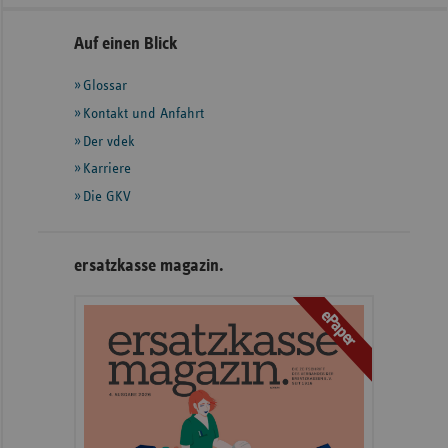
Seitennavigation
Seitenleiste
Auf einen Blick
mit
Glossar
weiteren
Informationen
Kontakt und Anfahrt
Der vdek
Karriere
Die GKV
ersatzkasse magazin.
ePaper