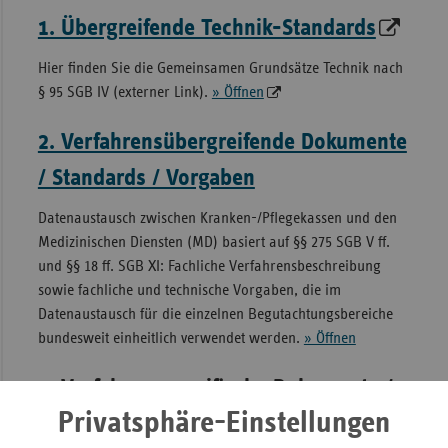
1. Übergreifende Technik-Standards
Hier finden Sie die Gemeinsamen Grundsätze Technik nach
§ 95 SGB IV (externer Link).
» Öffnen
2. Verfahrensübergreifende Dokumente
/ Standards / Vorgaben
Datenaustausch zwischen Kranken-/Pflegekassen und den
Medizinischen Diensten (MD) basiert auf §§ 275 SGB V ff.
und §§ 18 ff. SGB XI: Fachliche Verfahrensbeschreibung
sowie fachliche und technische Vorgaben, die im
Datenaustausch für die einzelnen Begutachtungsbereiche
bundesweit einheitlich verwendet werden.
» Öffnen
3. Verfahrensspezifische Dokumente /
Privatsphäre-Einstellungen
Standards / Vorgaben (nach