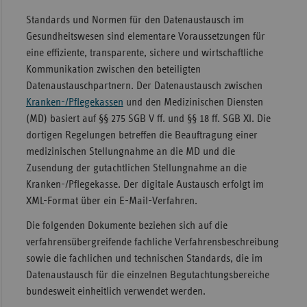
Standards und Normen für den Datenaustausch im
Sachse
Gesundheitswesen sind elementare Voraussetzungen für
Sachse
eine effiziente, transparente, sichere und wirtschaftliche
Anhal
Kommunikation zwischen den beteiligten
Schles
Datenaustauschpartnern. Der Datenaustausch zwischen
Holst
Kranken-/Pflegekassen
und den Medizinischen Diensten
(MD) basiert auf §§ 275 SGB V ff. und §§ 18 ff. SGB XI. Die
Thürin
dortigen Regelungen betreffen die Beauftragung einer
medizinischen Stellungnahme an die MD und die
Zusendung der gutachtlichen Stellungnahme an die
Kranken-/Pflegekasse. Der digitale Austausch erfolgt im
XML-Format über ein E-Mail-Verfahren.
Die folgenden Dokumente beziehen sich auf die
verfahrensübergreifende fachliche Verfahrensbeschreibung
sowie die fachlichen und technischen Standards, die im
Datenaustausch für die einzelnen Begutachtungsbereiche
bundesweit einheitlich verwendet werden.