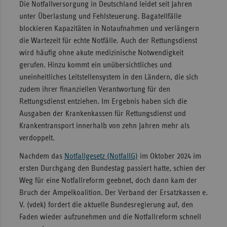
Die Notfallversorgung in Deutschland leidet seit Jahren
Sachse
unter Überlastung und Fehlsteuerung. Bagatellfälle
blockieren Kapazitäten in Notaufnahmen und verlängern
Sachse
die Wartezeit für echte Notfälle. Auch der Rettungsdienst
Anhal
wird häufig ohne akute medizinische Notwendigkeit
Schles
gerufen. Hinzu kommt ein unübersichtliches und
Holst
uneinheitliches Leitstellensystem in den Ländern, die sich
zudem ihrer finanziellen Verantwortung für den
Thürin
Rettungsdienst entziehen. Im Ergebnis haben sich die
Ausgaben der Krankenkassen für Rettungsdienst und
Krankentransport innerhalb von zehn Jahren mehr als
verdoppelt.
Nachdem das
Notfallgesetz (NotfallG)
im Oktober 2024 im
ersten Durchgang den Bundestag passiert hatte, schien der
Weg für eine Notfallreform geebnet, doch dann kam der
Bruch der Ampelkoalition. Der Verband der Ersatzkassen e.
V. (vdek) fordert die aktuelle Bundesregierung auf, den
Faden wieder aufzunehmen und die Notfallreform schnell