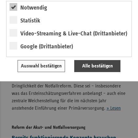
Zuständigkeiten müssen jetzt gesetzlich geregelt werden.
Notwendig
» Lesen
Statistik
Notfallversorgung
Video-Streaming & Live-Chat (Drittanbieter)
vdek: Digitale Ersteinschätzung ist zentral für
Google (Drittanbieter)
das Gelingen der Notfallreform
Pressemitteilung
•
Berlin, 10.12.2025
Auswahl bestätigen
Alle bestätigen
Mit Blick auf die Anhörung des Referentenentwurfs im BMG
betont vdek-Vorstandsvorsitzende Ulrike Elsner die
Dringlichkeit der Notfallreform. Diese sei – insbesondere
was das Ersteinschätzungsverfahren anbelangt – auch eine
zentrale Weichenstellung für die im nächsten Jahr
anstehende Einführung einer Primärversorgung.
» Lesen
Reform der Akut- und Notfallversorgung
Bereits funktionierende Konzepte brauchen