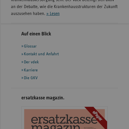
an der Debatte, wie die Krankenhausstrukturen der Zukunft
auszusehen haben.
» Lesen
Seitennavigation
Seitenleiste
Auf einen Blick
mit
Glossar
weiteren
Informationen
Kontakt und Anfahrt
Der vdek
Karriere
Die GKV
ersatzkasse magazin.
ePaper