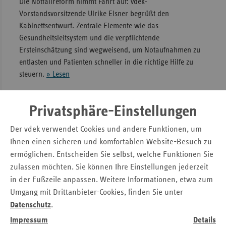
Die Notfallreform nimmt Fahrt auf: vdek-
Vorstandsvorsitzende Ulrike Elsner begrüßt den
Kabinettsentwurf. Zentrale Elemente wie das
Gesundheitsleitsystem und die verpflichtende
Ersteinschätzung sind wegweisend, um Notaufnahmen zu
entlasten und Patienten schneller in die richtige Hilfe zu
steuern.
» Lesen
Kabinettsentwurf muss kommen
Privatsphäre-Einstellungen
Warten auf Gesetzentwurf für Notfall- und
Der vdek verwendet Cookies und andere Funktionen, um
Rettungsdienstreform: Regierungsparteien
Ihnen einen sicheren und komfortablen Website-Besuch zu
müssen endlich liefern
ermöglichen. Entscheiden Sie selbst, welche Funktionen Sie
zulassen möchten. Sie können Ihre Einstellungen jederzeit
Pressemitteilung
•
Berlin, 25.02.2026
in der Fußzeile anpassen. Weitere Informationen, etwa zum
Anlässlich der Anhörung im Bundestag zur Reform von
Umgang mit Drittanbieter-Cookies, finden Sie unter
Notfallversorgung und Rettungsdienst fordert der vdek
Datenschutz
.
einen zügigen Kabinettsbeschluss. Verbindliche
Impressum
Details
Ersteinschätzung, Integrierte Notfallzentren und klare