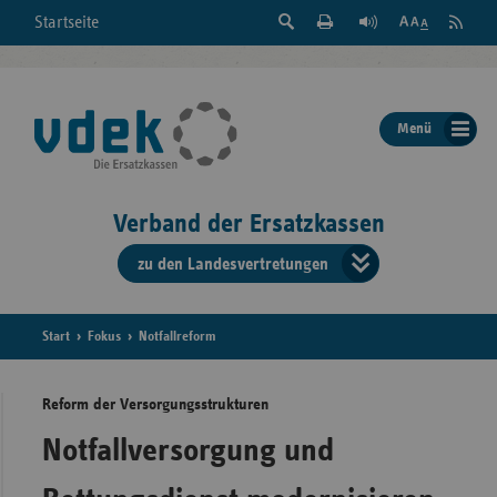
Suche
Seite
RSS
Startseite
Feed
einblenden
Drucken
abonni
Schrift
/
ausblenden
der
Menü
Seite
ändern
Verband der Ersatzkassen
zu den Landesvertretungen
Verband
der
Ersatzkass
Start
Fokus
Notfallreform
vd
Reform der Versorgungsstrukturen
Bundes
Notfallversorgung und